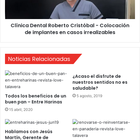
a
a
r
D
E
e
Clínica Dental Roberto Cristóbal - Colocación
r
n
r
de implantes en casos irrealizables
t
a
a
n
l
t
R
e
Noticias Relacionadas
o
b
e
¿Acaso el disfrute de
r
nuestros sentidos no es
t
saludable?
o
Todos los beneficios de un
5 agosto, 2019
C
buen pan – Entre Harinas
r
15 abril, 2020
i
s
t
ó
Hablamos con Jesús
b
Martín, Gerente de