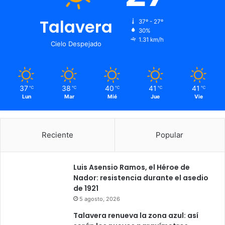
t
e
Talavera
37º - 27º
s
30%
e
1.31 km/h
n
Cielo Despejado
c
a
s
o
37
38
40
41
41
℃
℃
℃
℃
℃
s
Lun
Mar
Mié
Jue
Vie
i
r
r
Reciente
Popular
e
a
l
Luis Asensio Ramos, el Héroe de
i
Nador: resistencia durante el asedio
z
de 1921
a
5 agosto, 2026
b
l
Talavera renueva la zona azul: así
e