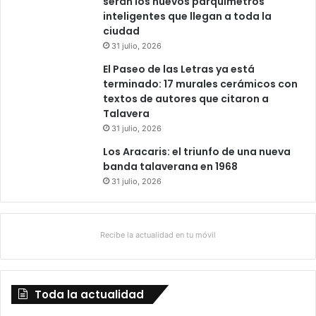
serán los nuevos parquímetros
s
inteligentes que llegan a toda la
ciudad
31 julio, 2026
El Paseo de las Letras ya está
terminado: 17 murales cerámicos con
textos de autores que citaron a
Talavera
31 julio, 2026
Los Aracaris: el triunfo de una nueva
banda talaverana en 1968
31 julio, 2026
Recibe la actualidad en tu móvil
Toda la actualidad