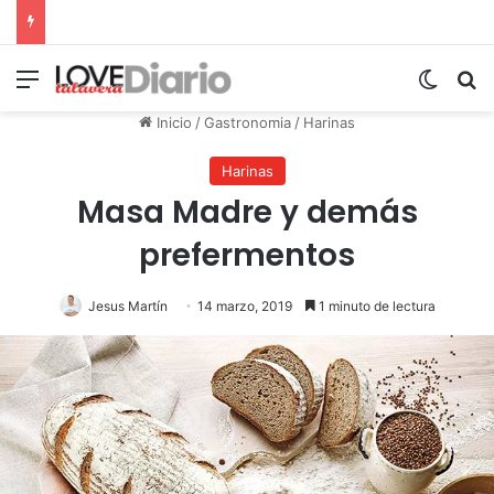
Menú
Switch
B
Inicio
/
Gastronomia
/
Harinas
Harinas
Masa Madre y demás
prefermentos
Jesus Martín
14 marzo, 2019
1 minuto de lectura