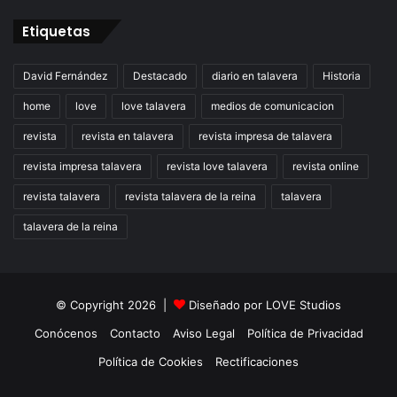
Etiquetas
David Fernández
Destacado
diario en talavera
Historia
home
love
love talavera
medios de comunicacion
revista
revista en talavera
revista impresa de talavera
revista impresa talavera
revista love talavera
revista online
revista talavera
revista talavera de la reina
talavera
talavera de la reina
© Copyright 2026 |
Diseñado por
LOVE Studios
Conócenos
Contacto
Aviso Legal
Política de Privacidad
Política de Cookies
Rectificaciones