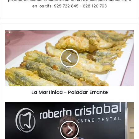
en los tlfs. 925 722 845 - 628 120 793
L
a
M
a
r
t
i
n
i
La Martinica - Paladar Errante
c
a
-
C
P
l
a
í
l
n
a
i
d
c