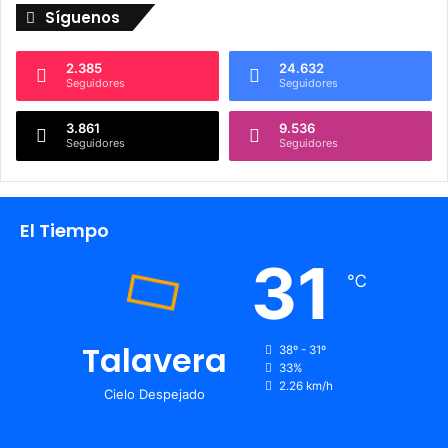
Síguenos
2.385
24.632
Seguidores
Seguidores
3.861
9.536
Seguidores
Seguidores
El Tiempo
31
℃
Talavera
38º - 31º
33%
2.26 km/h
Cielo Despejado