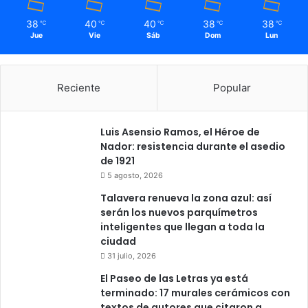
38
40
40
38
38
℃
℃
℃
℃
℃
Jue
Vie
Sáb
Dom
Lun
Reciente
Popular
Luis Asensio Ramos, el Héroe de
Nador: resistencia durante el asedio
de 1921
5 agosto, 2026
Talavera renueva la zona azul: así
serán los nuevos parquímetros
inteligentes que llegan a toda la
ciudad
31 julio, 2026
El Paseo de las Letras ya está
terminado: 17 murales cerámicos con
textos de autores que citaron a