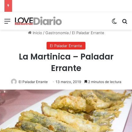
Menú
Switch
B
Inicio
/
Gastronomia
/
El Paladar Errante
El Paladar Errante
La Martinica – Paladar
Errante
El Paladar Errante
13 marzo, 2019
2 minutos de lectura