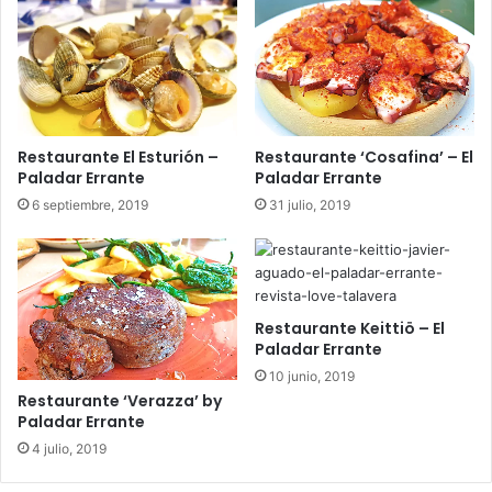
e
r
j
e
a
f
s
e
j
r
ó
m
Restaurante El Esturión –
Restaurante ‘Cosafina’ – El
v
e
Paladar Errante
Paladar Errante
e
n
n
t
6 septiembre, 2019
31 julio, 2019
e
o
s
s
Restaurante Keittiö – El
Paladar Errante
10 junio, 2019
Restaurante ‘Verazza’ by
Paladar Errante
4 julio, 2019