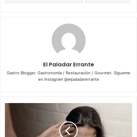
El Paladar Errante
Gastro Blogger. Gastronomía / Restauración / Gourmet. Sígueme
en Instagram @elpaladarerrante
L
a
v
i
o