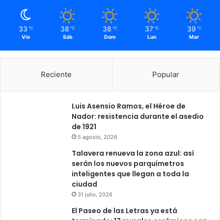
33
38
38
37
39
℃
℃
℃
℃
℃
Vie
Sáb
Dom
Lun
Mar
Reciente
Popular
Luis Asensio Ramos, el Héroe de
Nador: resistencia durante el asedio
de 1921
5 agosto, 2026
Talavera renueva la zona azul: así
serán los nuevos parquímetros
inteligentes que llegan a toda la
ciudad
31 julio, 2026
El Paseo de las Letras ya está