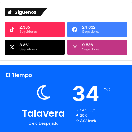
Síguenos
2.385
24.632
Seguidores
Seguidores
3.861
9.536
Seguidores
Seguidores
El Tiempo
34
℃
Talavera
34º - 33º
20%
3.02 km/h
Cielo Despejado