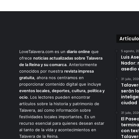
Artícul
LoveTalavera.com es un
diario online
que
5 agosto, 2
Luis As
ofrece
noticias actualizadas sobre Talavera
Nador: 
de la Reina y su comarca
. Anteriormente
asedio 
conocidos por nuestra
revista impresa
gratuita
, ahora nos centramos en
31 julio, 202
proporcionar contenido digital que incluye
Talaver
serán l
eventos locales, deportes, cultura, política y
intelige
ocio
. Los lectores pueden encontrar
ciudad
artículos sobre la historia y patrimonio de
Talavera, así como información sobre
31 julio, 202
festividades locales importantes. Es un
El Paseo
recurso esencial para quienes desean estar
termina
al tanto de la vida y acontecimientos en
con tex
Talaver
Talavera de la Reina.