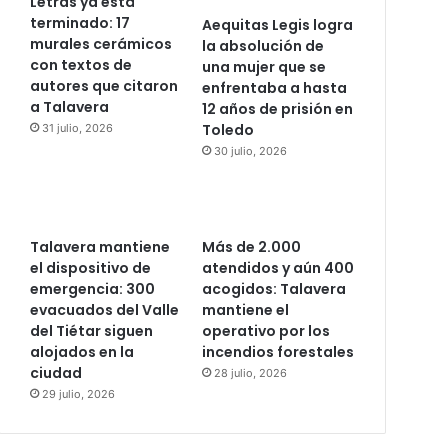
Letras ya está
terminado: 17
Aequitas Legis logra
murales cerámicos
la absolución de
con textos de
una mujer que se
autores que citaron
enfrentaba a hasta
a Talavera
12 años de prisión en
Toledo
31 julio, 2026
30 julio, 2026
Talavera mantiene
Más de 2.000
el dispositivo de
atendidos y aún 400
emergencia: 300
acogidos: Talavera
evacuados del Valle
mantiene el
del Tiétar siguen
operativo por los
alojados en la
incendios forestales
ciudad
28 julio, 2026
29 julio, 2026