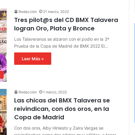
Redacción
21 marzo, 2022
Tres pilot@s del CD BMX Talavera
logran Oro, Plata y Bronce
Los Talaveranos se alzaron con el podio en la 3ª
Prueba de la Copa de Madrid de BMX 2022 El…
Leer Más »
a
Redacción
1 marzo, 2022
Las chicas del BMX Talavera se
reivindican, con dos oros, en la
Copa de Madrid
Con dos oros, Aiby Hiniesto y Zaira Vargas se
reivindicaban como dos pilotas muy sólidas, a tener