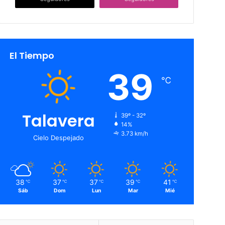
El Tiempo
39
℃
Talavera
39º - 32º
14%
3.73 km/h
Cielo Despejado
38
37
37
39
41
℃
℃
℃
℃
℃
Sáb
Dom
Lun
Mar
Mié