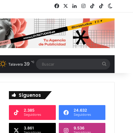
Facebook
X
LinkedIn
Instagram
TikTok
RSS
Switch s
℃
39
Buscar
Talavera
Síguenos
2.385
24.632
Seguidores
Seguidores
3.861
9.536
Seguidores
Seguidores