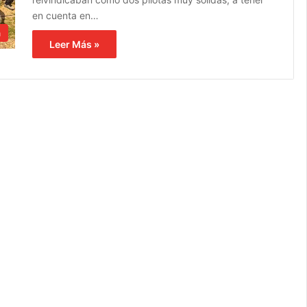
en cuenta en…
a
Leer Más »