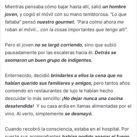
Mientras pensaba cómo bajar hasta allí, salió
un hombre
joven,
y cogió el móvil con su mano temblorosa.
“Lo que
faltaba”
pensó
nuestro gourmet.
“Para colmo ahora me
roban el móvil… con la cosas importantes que tengo allí”.
Pero el joven
no se largó corriendo,
sino que subió
pausadamente por las escaleras hacia él.
Detrás se
asomaron un buen grupo de indigentes.
Enternecido, decidió
brindarles a ellos la cena que no
habían querido sus familiares y amigos,
pero tantos años
comiendo en restaurantes de lujo le habían hecho
descuidar lo más sencillo:
¡No dejar nunca una cocina
desatendida!
Y su casa ardía en llamas alimentadas por el
vino. Al verlo, simplemente
se desmayó.
Cuando recobró la consciencia, estaba en el hospital. Por
suerte sus acompañantes
habían podido apagar el fuego