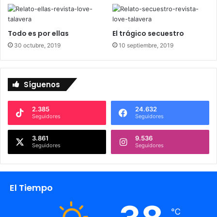
a
t
r
i
Todo es por ellas
El trágico secuestro
z
30 octubre, 2019
10 septiembre, 2019
R
o
v
i
Síguenos
r
a
2.385
24.632
Seguidores
Seguidores
3.861
9.536
Seguidores
Seguidores
El Tiempo
℃