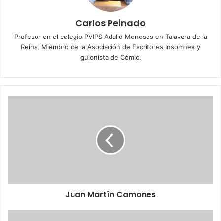
Carlos Peinado
Profesor en el colegio PVIPS Adalid Meneses en Talavera de la
Reina, Miembro de la Asociación de Escritores Insomnes y
guionista de Cómic.
J
u
a
n
M
a
r
t
í
Juan Martín Camones
n
C
a
S