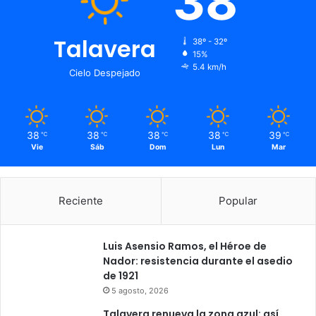
38
Talavera
38º - 32º
15%
5.4 km/h
Cielo Despejado
38
38
38
38
39
℃
℃
℃
℃
℃
Vie
Sáb
Dom
Lun
Mar
Reciente
Popular
Luis Asensio Ramos, el Héroe de
Nador: resistencia durante el asedio
de 1921
5 agosto, 2026
Talavera renueva la zona azul: así