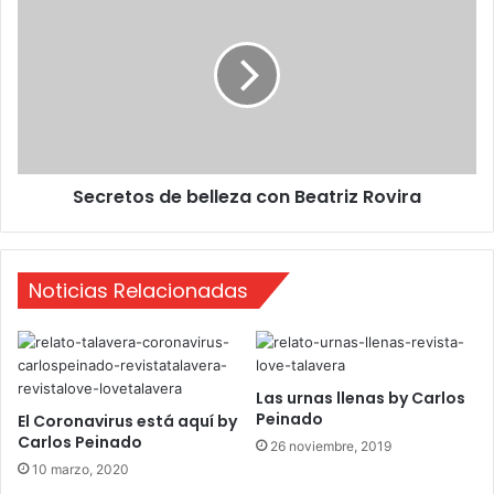
m
e
o
c
n
r
e
e
s
t
o
s
d
Secretos de belleza con Beatriz Rovira
e
b
e
l
Noticias Relacionadas
l
e
z
a
c
Las urnas llenas by Carlos
o
Peinado
El Coronavirus está aquí by
n
Carlos Peinado
26 noviembre, 2019
B
10 marzo, 2020
e