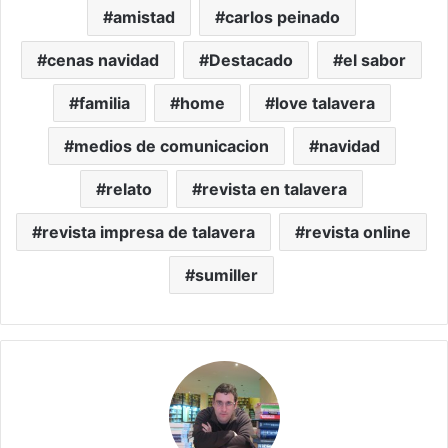
amistad
carlos peinado
cenas navidad
Destacado
el sabor
familia
home
love talavera
medios de comunicacion
navidad
relato
revista en talavera
revista impresa de talavera
revista online
sumiller