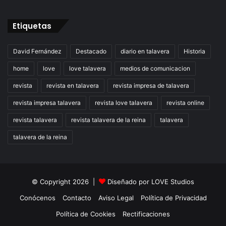
Etiquetas
David Fernández
Destacado
diario en talavera
Historia
home
love
love talavera
medios de comunicacion
revista
revista en talavera
revista impresa de talavera
revista impresa talavera
revista love talavera
revista online
revista talavera
revista talavera de la reina
talavera
talavera de la reina
© Copyright 2026 |
Diseñado por
LOVE Studios
Conócenos
Contacto
Aviso Legal
Política de Privacidad
Política de Cookies
Rectificaciones