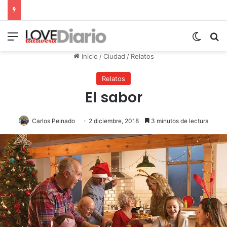
Menú
Switch
B
Inicio
/
Ciudad
/
Relatos
Relatos
El sabor
Carlos Peinado
2 diciembre, 2018
3 minutos de lectura