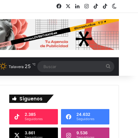
Facebook
X
LinkedIn
Instagram
TikTok
RSS
Switch s
℃
25
Buscar
Talavera
Síguenos
2.385
24.632
Seguidores
Seguidores
3.861
9.536
Seguidores
Seguidores