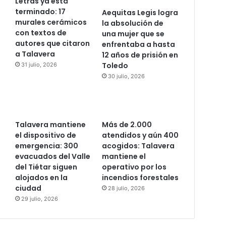
Letras ya está
terminado: 17
Aequitas Legis logra
murales cerámicos
la absolución de
con textos de
una mujer que se
autores que citaron
enfrentaba a hasta
a Talavera
12 años de prisión en
Toledo
31 julio, 2026
30 julio, 2026
Talavera mantiene
Más de 2.000
el dispositivo de
atendidos y aún 400
emergencia: 300
acogidos: Talavera
evacuados del Valle
mantiene el
del Tiétar siguen
operativo por los
alojados en la
incendios forestales
ciudad
28 julio, 2026
29 julio, 2026