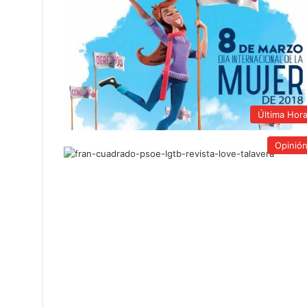
Última Hor
Opinió