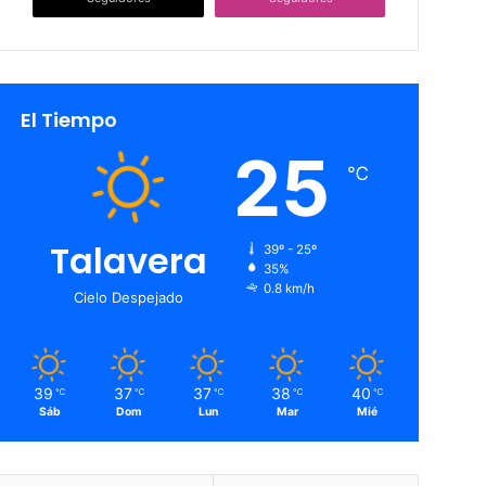
El Tiempo
25
℃
Talavera
39º - 25º
35%
0.8 km/h
Cielo Despejado
39
37
37
38
40
℃
℃
℃
℃
℃
Sáb
Dom
Lun
Mar
Mié