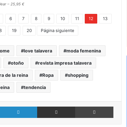
ear – 25,95 €
6
7
8
9
10
11
12
13
8
19
20
Página siguiente
home
love talavera
moda femenina
otoño
revista impresa talavera
ra de la reina
Ropa
shopping
reina
tendencia
X
LinkedIn
Compartir por Email
Imprimir