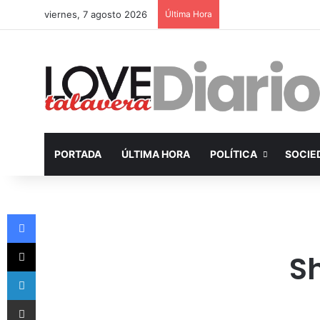
viernes, 7 agosto 2026
Última Hora
PORTADA
ÚLTIMA HORA
POLÍTICA
SOCIE
Facebook
X
S
LinkedIn
Compartir por Email