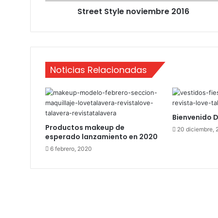
y
Street Style noviembre 2016
l
e
n
o
v
i
Noticias Relacionadas
e
m
b
r
e
Bienvenido 
2
Productos makeup de
20 diciembre, 
0
esperado lanzamiento en 2020
1
6 febrero, 2020
6