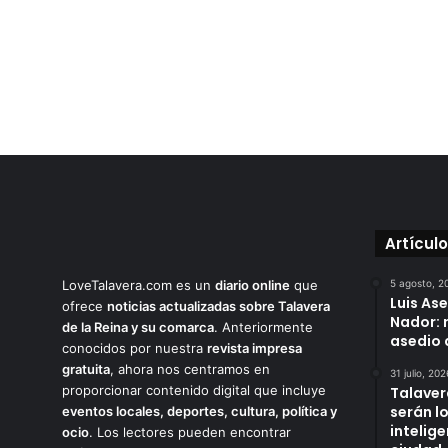
Artícul
LoveTalavera.com es un
diario online
que
5 agosto, 2
Luis As
ofrece
noticias actualizadas sobre Talavera
Nador: 
de la Reina y su comarca
. Anteriormente
asedio 
conocidos por nuestra
revista impresa
gratuita
, ahora nos centramos en
31 julio, 202
proporcionar contenido digital que incluye
Talaver
serán l
eventos locales, deportes, cultura, política y
intelige
ocio
. Los lectores pueden encontrar