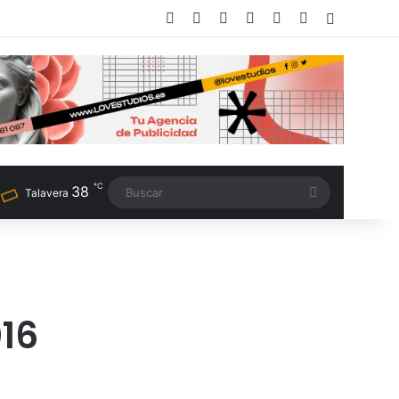
Facebook
X
LinkedIn
Instagram
TikTok
RSS
Switch sk
℃
38
Buscar
Talavera
16