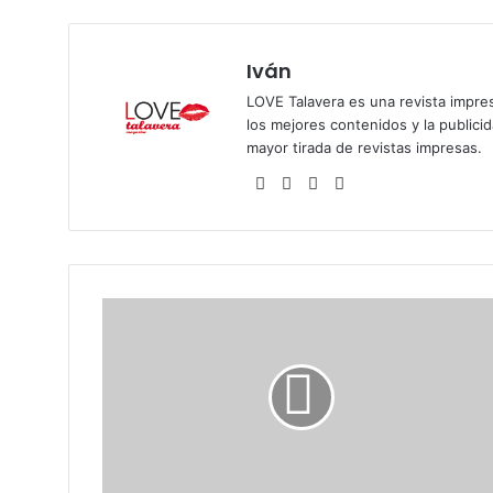
Iván
LOVE Talavera es una revista impres
los mejores contenidos y la publici
mayor tirada de revistas impresas.
Siti
Fa
X
Ins
o
ce
tag
we
bo
ra
b
ok
m
S
t
r
e
e
t
S
t