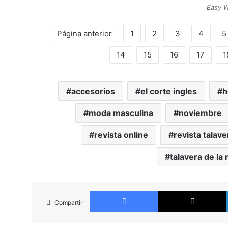
Easy W
Página anterior
1
2
3
4
5
14
15
16
17
1
accesorios
el corte ingles
moda masculina
noviembre
revista online
revista talave
talavera de la 
Facebook
Compartir