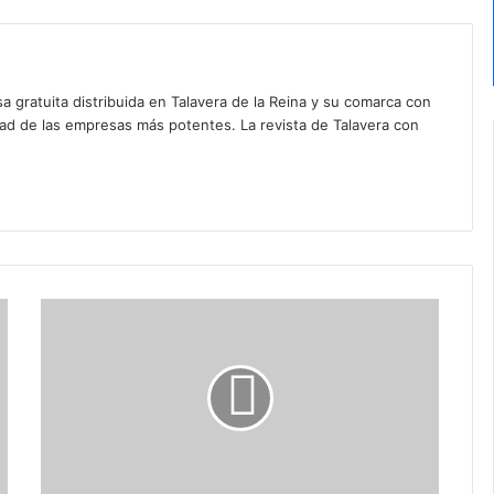
a gratuita distribuida en Talavera de la Reina y su comarca con
dad de las empresas más potentes. La revista de Talavera con
A
g
e
n
d
a
c
u