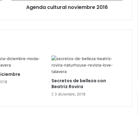
l
Agenda cultural noviembre 2016
t
u
r
a
l
n
o
v
i
e
m
Diciembre
b
Secretos de belleza con
2018
r
Beatriz Rovira
e
3 diciembre, 2018
2
0
1
6