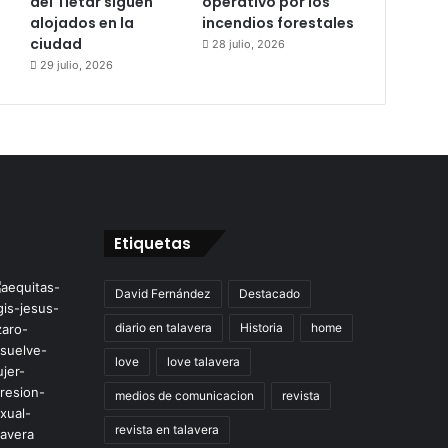
del Tiétar siguen
operativo por los
alojados en la
incendios forestales
ciudad
28 julio, 2026
29 julio, 2026
Etiquetas
David Fernández
Destacado
diario en talavera
Historia
home
love
love talavera
medios de comunicacion
revista
revista en talavera