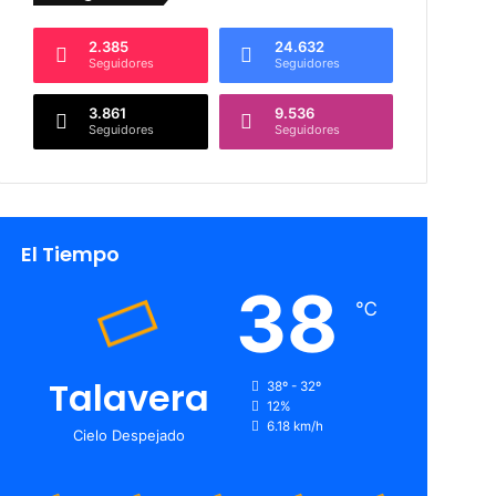
2.385
24.632
Seguidores
Seguidores
3.861
9.536
Seguidores
Seguidores
El Tiempo
38
℃
Talavera
38º - 32º
12%
6.18 km/h
Cielo Despejado