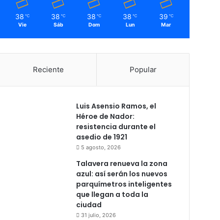
38
38
38
38
39
℃
℃
℃
℃
℃
Vie
Sáb
Dom
Lun
Mar
Reciente
Popular
Luis Asensio Ramos, el
Héroe de Nador:
resistencia durante el
asedio de 1921
5 agosto, 2026
Talavera renueva la zona
azul: así serán los nuevos
parquímetros inteligentes
que llegan a toda la
ciudad
31 julio, 2026