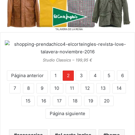
Studio Classics – 199,95 €
Página anterior
1
2
3
4
5
6
7
8
9
10
11
12
13
14
15
16
17
18
19
20
Página siguiente
accesorios
el corte ingles
home