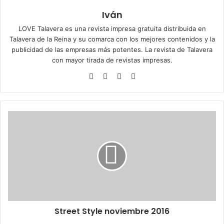
Iván
LOVE Talavera es una revista impresa gratuita distribuida en
Talavera de la Reina y su comarca con los mejores contenidos y la
publicidad de las empresas más potentes. La revista de Talavera
con mayor tirada de revistas impresas.
Siti
Fa
X
Ins
o
ce
tag
we
bo
ra
b
ok
m
S
t
r
e
e
t
S
t
y
Street Style noviembre 2016
l
e