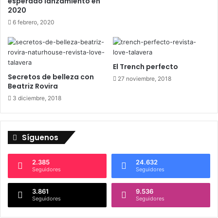
esperado lanzamiento en
r
2020
e
6 febrero, 2020
2
0
1
6
El Trench perfecto
Secretos de belleza con
27 noviembre, 2018
Beatriz Rovira
3 diciembre, 2018
Síguenos
2.385
24.632
Seguidores
Seguidores
3.861
9.536
Seguidores
Seguidores