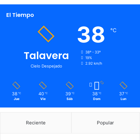
El Tiempo
38
℃
Talavera
38º - 33º
19%
2.92 km/h
Cielo Despejado
38
40
39
38
37
℃
℃
℃
℃
℃
Jue
Vie
Sáb
Dom
Lun
Reciente
Popular