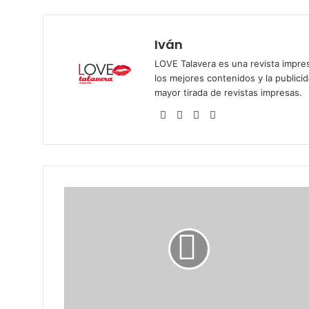
Iván
LOVE Talavera es una revista impres
los mejores contenidos y la publici
mayor tirada de revistas impresas.
Siti
Fa
X
Ins
o
ce
tag
we
bo
ra
b
ok
m
S
t
r
e
e
t
S
t