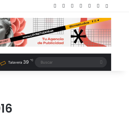
Facebook
X
LinkedIn
Instagram
TikTok
RSS
Switch sk
℃
39
Buscar
Talavera
16