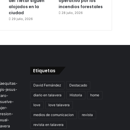
del Tiétar siguen
operativo por los
alojados en la
incendios forestales
ciudad
28 julio, 2026
29 julio, 2026
Etiquetas
David Fernández
Destacado
diario en talavera
Historia
home
love
love talavera
medios de comunicacion
revista
revista en talavera