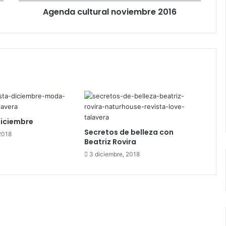
l
Agenda cultural noviembre 2016
t
u
r
a
l
n
o
v
i
e
m
Diciembre
b
Secretos de belleza con
2018
r
Beatriz Rovira
e
3 diciembre, 2018
2
0
1
6