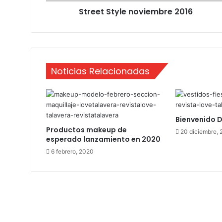
y
Street Style noviembre 2016
l
e
n
o
v
i
Noticias Relacionadas
e
m
b
r
e
Bienvenido 
2
Productos makeup de
20 diciembre, 
0
esperado lanzamiento en 2020
1
6 febrero, 2020
6