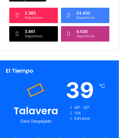
2.385
24.632
Seguidores
Seguidores
3.861
9.536
Seguidores
Seguidores
El Tiempo
39
℃
Talavera
39º - 32º
12%
6.61 km/h
Cielo Despejado