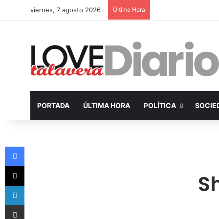
viernes, 7 agosto 2026
Última Hora
PORTADA
ÚLTIMA HORA
POLÍTICA
SOCIE
Facebook
X
S
LinkedIn
Compartir por Email