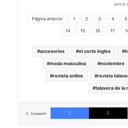
Jack & 
Página anterior
1
2
3
4
5
14
15
16
17
1
accesorios
el corte ingles
moda masculina
noviembre
revista online
revista talave
talavera de la 
Facebook
Compartir