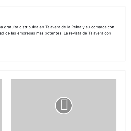
a gratuita distribuida en Talavera de la Reina y su comarca con
dad de las empresas más potentes. La revista de Talavera con
A
g
e
n
d
a
c
u