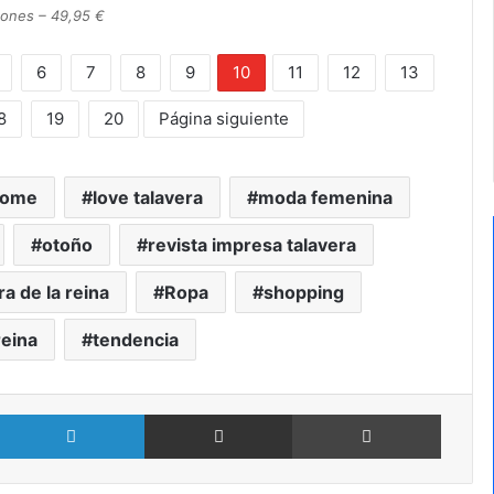
Jones – 49,95 €
6
7
8
9
10
11
12
13
8
19
20
Página siguiente
home
love talavera
moda femenina
otoño
revista impresa talavera
ra de la reina
Ropa
shopping
reina
tendencia
X
LinkedIn
Compartir por Email
Imprimir