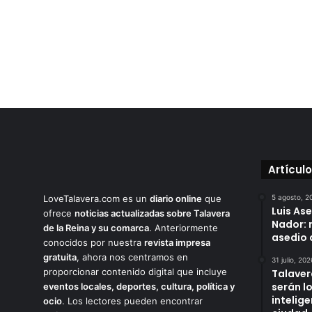
Artícul
LoveTalavera.com es un
diario online
que
5 agosto, 2
Luis As
ofrece
noticias actualizadas sobre Talavera
Nador: 
de la Reina y su comarca
. Anteriormente
asedio 
conocidos por nuestra
revista impresa
gratuita
, ahora nos centramos en
31 julio, 202
proporcionar contenido digital que incluye
Talaver
serán l
eventos locales, deportes, cultura, política y
intelige
ocio
. Los lectores pueden encontrar