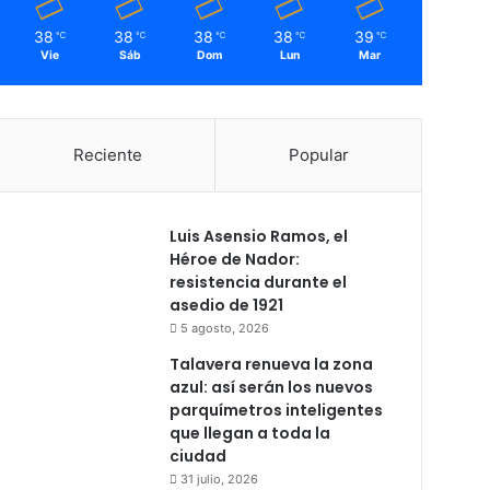
38
38
38
38
39
℃
℃
℃
℃
℃
Vie
Sáb
Dom
Lun
Mar
Reciente
Popular
Luis Asensio Ramos, el
Héroe de Nador:
resistencia durante el
asedio de 1921
5 agosto, 2026
Talavera renueva la zona
azul: así serán los nuevos
parquímetros inteligentes
que llegan a toda la
ciudad
31 julio, 2026