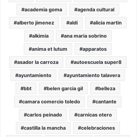
academia goma
agenda cultural
alberto jimenez
aldi
alicia martin
alkimia
ana maria sobrino
anima et lutum
apparatos
asador la carroza
autoescuela super8
ayuntamiento
ayuntamiento talavera
bbt
belen garcia gil
belleza
camara comercio toledo
cantante
carlos peinado
carnicas otero
castilla la mancha
celebraciones