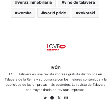
veraz inmobiliaria
vino de talavera
womka
world pride
xokotaki
Iván
LOVE Talavera es una revista impresa gratuita distribuida en
Talavera de la Reina y su comarca con los mejores contenidos y la
publicidad de las empresas más potentes. La revista de Talavera
con mayor tirada de revistas impresas.
Siti
Fa
X
Ins
o
ce
tag
we
bo
ra