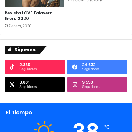
3 diciembre, 2019
q
u
Revista LOVE Talavera
e
Enero 2020
d
7 enero, 2020
e
c
i
r
Síguenos
2.385
24.632
Seguidores
Seguidores
3.861
9.536
Seguidores
Seguidores
El Tiempo
38
℃