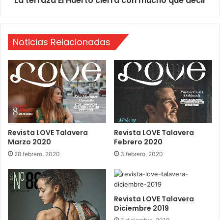
La terraza El Huerto cierra con mucho que decir
g
l
o
H
s
u
Noticias Relacionadas
t
e
o
r
2
t
0
o
1
c
7
i
e
r
r
Revista LOVE Talavera
Revista LOVE Talavera
a
Marzo 2020
Febrero 2020
c
o
28 febrero, 2020
3 febrero, 2020
n
m
u
c
Revista LOVE Talavera
h
Diciembre 2019
o