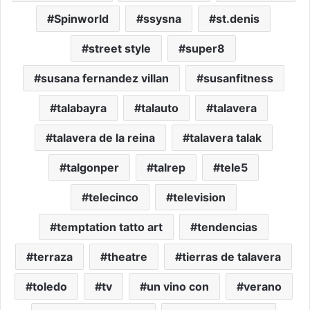
Spinworld
ssysna
st.denis
street style
super8
susana fernandez villan
susanfitness
talabayra
talauto
talavera
talavera de la reina
talavera talak
talgonper
talrep
tele5
telecinco
television
temptation tatto art
tendencias
terraza
theatre
tierras de talavera
toledo
tv
un vino con
verano