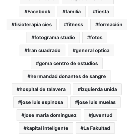
Facebook
familia
fiesta
fisioterapia cies
fitness
formación
fotograma studio
fotos
fran cuadrado
general optica
goma centro de estudios
hermandad donantes de sangre
hospital de talavera
izquierda unida
jose luis espinosa
jose luis muelas
jose maria dominguez
juventud
kapital inteligente
La Fakultad