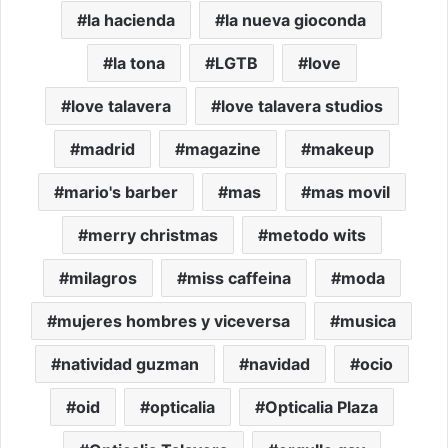
la hacienda
la nueva gioconda
la tona
LGTB
love
love talavera
love talavera studios
madrid
magazine
makeup
mario's barber
mas
mas movil
merry christmas
metodo wits
milagros
miss caffeina
moda
mujeres hombres y viceversa
musica
natividad guzman
navidad
ocio
oid
opticalia
Opticalia Plaza