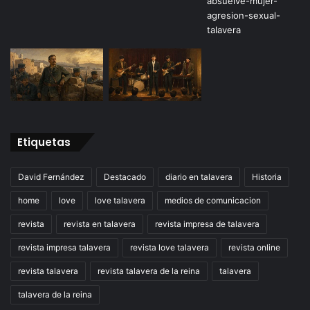
Etiquetas
David Fernández
Destacado
diario en talavera
Historia
home
love
love talavera
medios de comunicacion
revista
revista en talavera
revista impresa de talavera
revista impresa talavera
revista love talavera
revista online
revista talavera
revista talavera de la reina
talavera
talavera de la reina