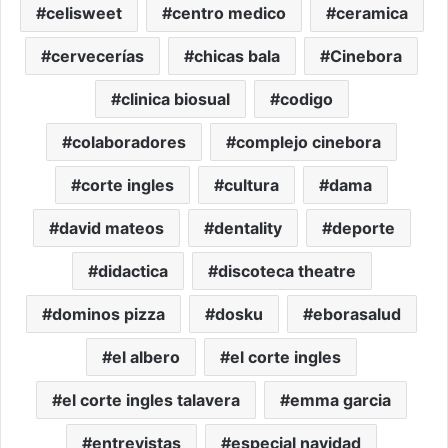
celisweet
centro medico
ceramica
cervecerías
chicas bala
Cinebora
clinica biosual
codigo
colaboradores
complejo cinebora
corte ingles
cultura
dama
david mateos
dentality
deporte
didactica
discoteca theatre
dominos pizza
dosku
eborasalud
el albero
el corte ingles
el corte ingles talavera
emma garcia
entrevistas
especial navidad