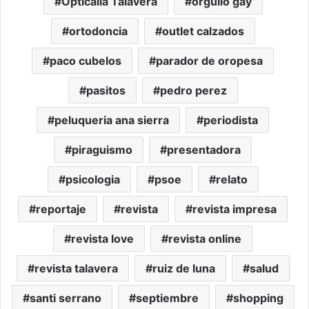
Opticalia Talavera
orgullo gay
ortodoncia
outlet calzados
paco cubelos
parador de oropesa
pasitos
pedro perez
peluqueria ana sierra
periodista
piraguismo
presentadora
psicologia
psoe
relato
reportaje
revista
revista impresa
revista love
revista online
revista talavera
ruiz de luna
salud
santi serrano
septiembre
shopping