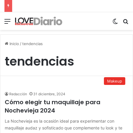
Menú
Switch
B
Inicio
/
tendencias
tendencias
Makeup
Redacción
31 diciembre, 2024
Cómo elegir tu maquillaje para
Nochevieja 2024
La Nochevieja es la ocasión ideal para experimentar con
maquillaje audaz y sofisticado que complemente tu look y te