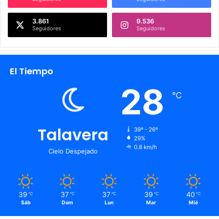
3.861
9.536
Seguidores
Seguidores
El Tiempo
28
℃
Talavera
39º - 26º
29%
0.8 km/h
Cielo Despejado
39
37
37
39
40
℃
℃
℃
℃
℃
Sáb
Dom
Lun
Mar
Mié