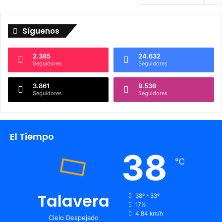
Síguenos
2.385
24.632
Seguidores
Seguidores
3.861
9.536
Seguidores
Seguidores
El Tiempo
38
℃
Talavera
38º - 33º
17%
4.84 km/h
Cielo Despejado