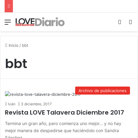
Menú
Switch
B
Inicio
/
bbt
bbt
Archivo de publicaciones
Iván
3 diciembre, 2017
Revista LOVE Talavera Diciembre 2017
Termina un gran año, pero comienza uno mejor… y no hay
mejor manera de despedirse que haciéndolo con Sandra
Sánchez…