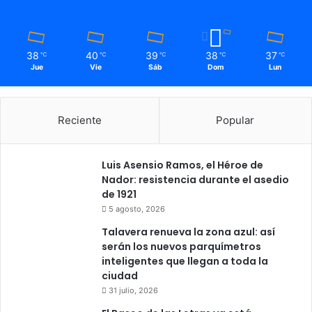
38
40
39
38
37
℃
℃
℃
℃
℃
Jue
Vie
Sáb
Dom
Lun
Reciente
Popular
Luis Asensio Ramos, el Héroe de
Nador: resistencia durante el asedio
de 1921
5 agosto, 2026
Talavera renueva la zona azul: así
serán los nuevos parquímetros
inteligentes que llegan a toda la
ciudad
31 julio, 2026