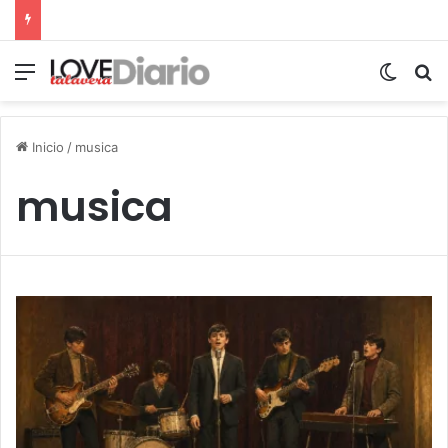
Menú
Switch
B
Inicio
/
musica
musica