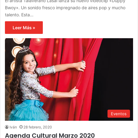
El artista Talaverano Lasai lanza su nuevo videoclip «Duppy
Bwoy». Un sonido fresco impregnado de aires pop y mucho
talento. Esta…
Leer Más »
Eventos
Iván
28 febrero, 2020
Agenda Cultural Marzo 2020