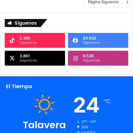
Página Siguiente
Síguenos
2.385
24.632
Seguidores
Seguidores
3.861
9.536
Seguidores
Seguidores
El Tiempo
24
℃
Talavera
37º - 24º
30%
0.9 km/h