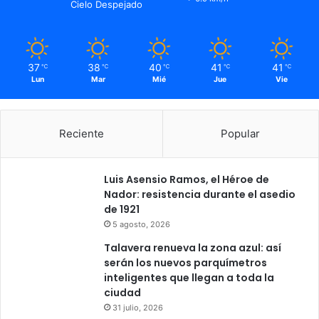
Cielo Despejado
37
38
40
41
41
℃
℃
℃
℃
℃
Lun
Mar
Mié
Jue
Vie
Reciente
Popular
Luis Asensio Ramos, el Héroe de
Nador: resistencia durante el asedio
de 1921
5 agosto, 2026
Talavera renueva la zona azul: así
serán los nuevos parquímetros
inteligentes que llegan a toda la
ciudad
31 julio, 2026