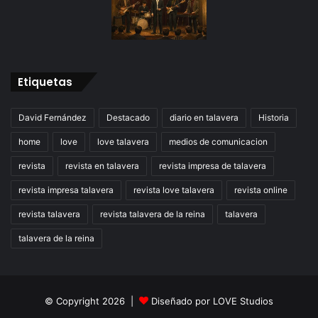
Etiquetas
David Fernández
Destacado
diario en talavera
Historia
home
love
love talavera
medios de comunicacion
revista
revista en talavera
revista impresa de talavera
revista impresa talavera
revista love talavera
revista online
revista talavera
revista talavera de la reina
talavera
talavera de la reina
© Copyright 2026 |
Diseñado por
LOVE Studios