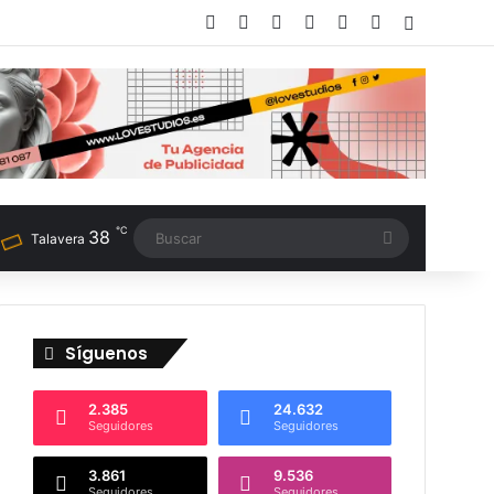
Facebook
X
LinkedIn
Instagram
TikTok
RSS
Switch sk
℃
38
Buscar
Talavera
Síguenos
2.385
24.632
Seguidores
Seguidores
3.861
9.536
Seguidores
Seguidores