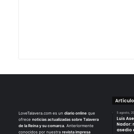
Artícul
LoveTalavera.com es un
diario online
que
5 agosto, 2
Luis As
ofrece
noticias actualizadas sobre Talavera
Nador: 
de la Reina y su comarca
. Anteriormente
asedio 
conocidos por nuestra
revista impresa