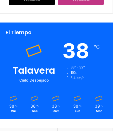
El Tiempo
38
℃
Talavera
38º - 32º
15%
5.4 km/h
Cielo Despejado
38
38
38
38
39
℃
℃
℃
℃
℃
Vie
Sáb
Dom
Lun
Mar