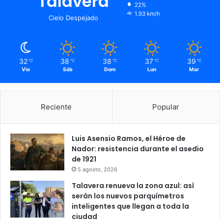
Talavera
22%
1.93 km/h
Cielo Despejado
32
38
38
37
39
℃
℃
℃
℃
℃
Vie
Sáb
Dom
Lun
Mar
Reciente
Popular
Luis Asensio Ramos, el Héroe de
Nador: resistencia durante el asedio
de 1921
5 agosto, 2026
Talavera renueva la zona azul: así
serán los nuevos parquímetros
inteligentes que llegan a toda la
ciudad