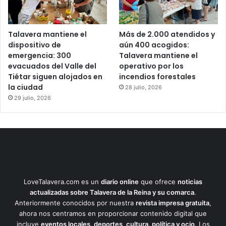
Talavera mantiene el
Más de 2.000 atendidos y
dispositivo de
aún 400 acogidos:
emergencia: 300
Talavera mantiene el
evacuados del Valle del
operativo por los
Tiétar siguen alojados en
incendios forestales
la ciudad
28 julio, 2026
29 julio, 2026
LoveTalavera.com es un
diario online
que ofrece
noticias
actualizadas sobre Talavera de la Reina y su comarca
.
Anteriormente conocidos por nuestra
revista impresa gratuita
,
ahora nos centramos en proporcionar contenido digital que
incluye
eventos locales, deportes, cultura, política y ocio
. Los