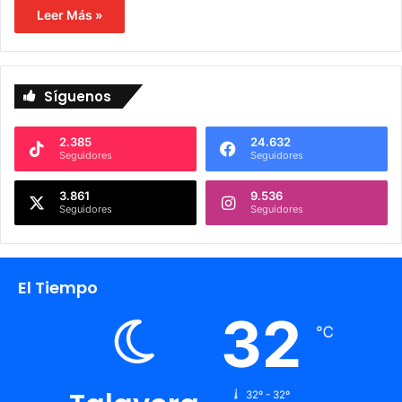
Leer Más »
Síguenos
2.385
24.632
Seguidores
Seguidores
3.861
9.536
Seguidores
Seguidores
El Tiempo
32
℃
32º - 32º