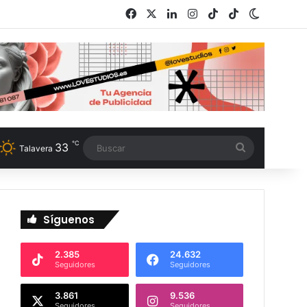
Facebook
X
LinkedIn
Instagram
TikTok
RSS
Switch s
℃
33
Buscar
Talavera
Síguenos
2.385
24.632
Seguidores
Seguidores
3.861
9.536
Seguidores
Seguidores