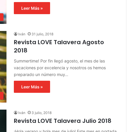
Leer Más »
s
Iván
31 julio, 2018
Revista LOVE Talavera Agosto
2018
Summertime! Por fin llegó agosto, el mes de las
vacaciones por excelencia y nosotros os hemos
preparado un número muy…
Leer Más »
s
Iván
3 julio, 2018
Revista LOVE Talavera Julio 2018
¡Hola verano y hola mes de julio! Este mes en portada