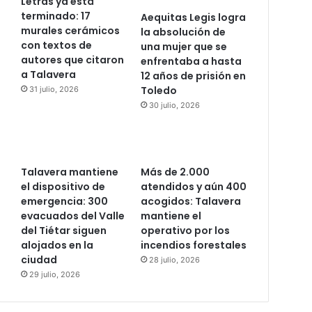
Letras ya está
terminado: 17
Aequitas Legis logra
murales cerámicos
la absolución de
con textos de
una mujer que se
autores que citaron
enfrentaba a hasta
a Talavera
12 años de prisión en
Toledo
31 julio, 2026
30 julio, 2026
Talavera mantiene
Más de 2.000
el dispositivo de
atendidos y aún 400
emergencia: 300
acogidos: Talavera
evacuados del Valle
mantiene el
del Tiétar siguen
operativo por los
alojados en la
incendios forestales
ciudad
28 julio, 2026
29 julio, 2026