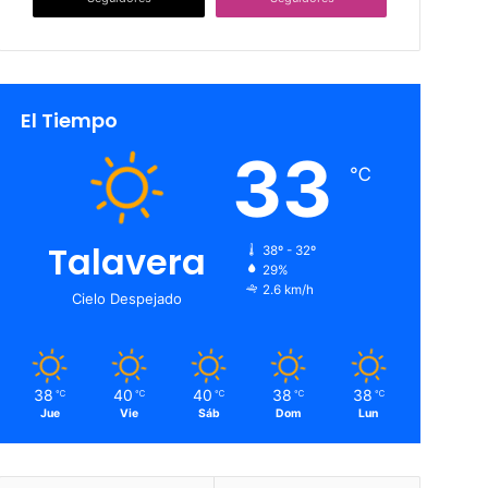
El Tiempo
33
℃
Talavera
38º - 32º
29%
2.6 km/h
Cielo Despejado
38
40
40
38
38
℃
℃
℃
℃
℃
Jue
Vie
Sáb
Dom
Lun