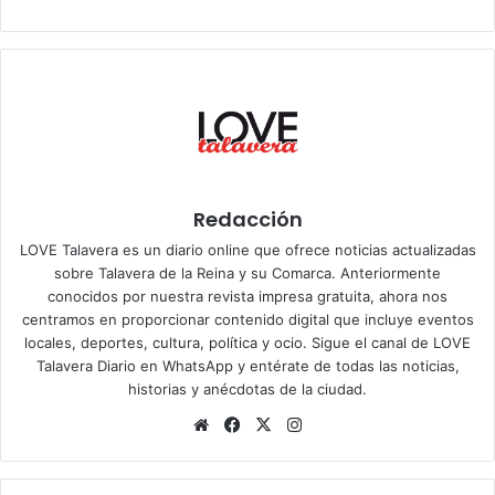
Redacción
LOVE Talavera es un diario online que ofrece noticias actualizadas
sobre Talavera de la Reina y su Comarca. Anteriormente
conocidos por nuestra revista impresa gratuita, ahora nos
centramos en proporcionar contenido digital que incluye eventos
locales, deportes, cultura, política y ocio. Sigue el
canal de LOVE
Talavera Diario en WhatsApp
y entérate de todas las noticias,
historias y anécdotas de la ciudad.
Siti
Fa
X
Ins
o
ce
tag
we
bo
ra