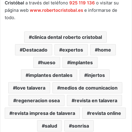
Cristóbal
a través del teléfono
925 119 136
o visitar su
página web
www.robertocristobal.es
e informarse de
todo.
clinica dental roberto cristobal
Destacado
expertos
home
hueso
implantes
implantes dentales
injertos
love talavera
medios de comunicacion
regeneracion osea
revista en talavera
revista impresa de talavera
revista online
salud
sonrisa