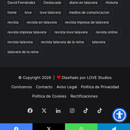
David Fernández
Destacado
diario en talavera
Historia
home
love
love talavera
medios de comunicacion
revista
revista en talavera
revista impresa de talavera
revista impresa talavera
revista love talavera
revista online
revista talavera
revista talavera de la reina
talavera
talavera de la reina
© Copyright 2026 |
Diseñado por
LOVE Studios
Conócenos
Contacto
Aviso Legal
Política de Privacidad
Política de Cookies
Rectificaciones
Facebook
X
LinkedIn
Instagram
TikTok
RSS