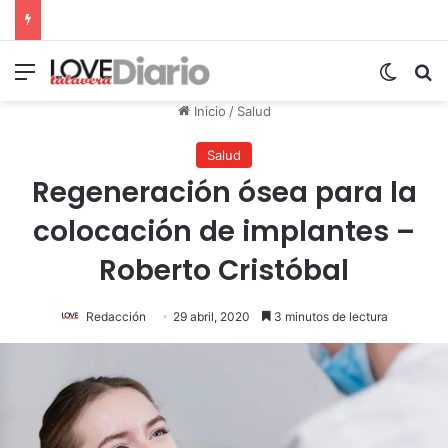
Menú
Switch
B
Inicio
/
Salud
Salud
Regeneración ósea para la
colocación de implantes –
Roberto Cristóbal
Redacción
29 abril, 2020
3 minutos de lectura