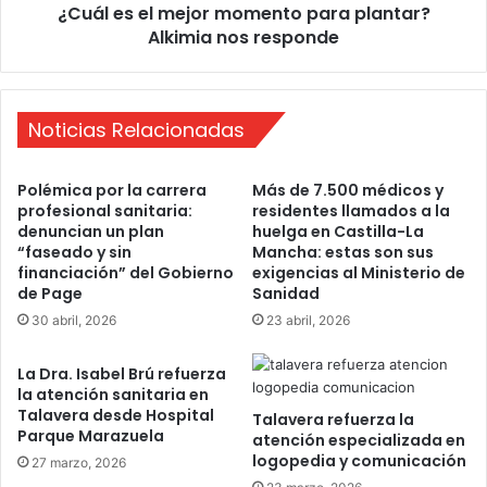
n
¿Cuál es el mejor momento para plantar?
m
d
Alkimia nos responde
e
u
j
r
o
a
r
n
Noticias Relacionadas
m
t
o
e
m
Polémica por la carrera
Más de 7.500 médicos y
e
e
profesional sanitaria:
residentes llamados a la
l
n
denuncian un plan
huelga en Castilla-La
c
t
“faseado y sin
Mancha: estas son sus
o
o
financiación” del Gobierno
exigencias al Ministerio de
n
p
de Page
Sanidad
f
a
30 abril, 2026
23 abril, 2026
i
r
n
a
La Dra. Isabel Brú refuerza
a
p
la atención sanitaria en
m
l
Talavera desde Hospital
Talavera refuerza la
i
a
Parque Marazuela
atención especializada en
e
n
logopedia y comunicación
27 marzo, 2026
n
t