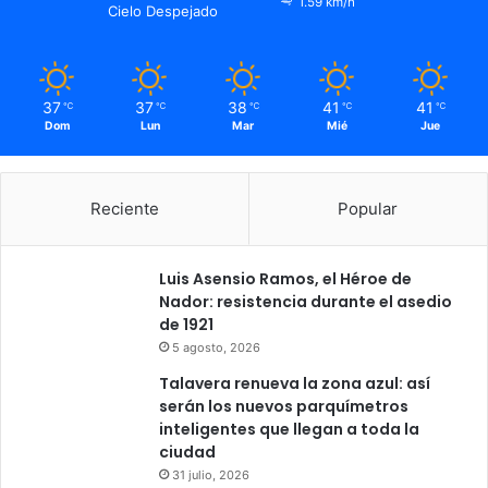
1.59 km/h
Cielo Despejado
a
37
37
38
41
41
℃
℃
℃
℃
℃
Dom
Lun
Mar
Mié
Jue
Reciente
Popular
Luis Asensio Ramos, el Héroe de
Nador: resistencia durante el asedio
de 1921
5 agosto, 2026
Talavera renueva la zona azul: así
serán los nuevos parquímetros
inteligentes que llegan a toda la
ciudad
31 julio, 2026