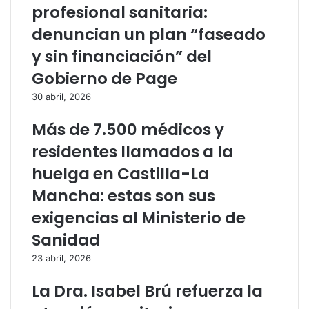
profesional sanitaria:
a
:
s
H
denuncian un plan “faseado
d
e
y sin financiación” del
e
r
l
o
Gobierno de Page
n
e
30 abril, 2026
u
m
e
i
Más de 7.500 médicos y
v
l
o
i
residentes llamados a la
C
t
huelga en Castilla-La
e
a
n
r
Mancha: estas son sus
t
d
exigencias al Ministerio de
r
e
o
T
Sanidad
d
a
23 abril, 2026
e
l
D
a
La Dra. Isabel Brú refuerza la
í
v
a
e