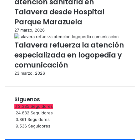
atención sanitaria en
p
r
Talavera desde Hospital
a
a
r
d
Parque Marazuela
a
e
e
l
27 marzo, 2026
l
a
Talavera refuerza la atención
A
R
l
e
especializada en logopedia y
z
i
comunicación
h
n
e
a
23 marzo, 2026
i
m
e
r
Síguenos
e
2.385
Seguidores
n
24.632
Seguidores
T
3.861
Seguidores
a
9.536
Seguidores
l
a