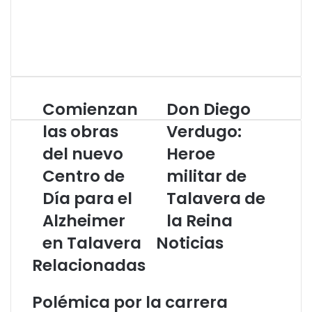
S
i
F
t
a
X
i
c
I
o
e
n
w
b
s
e
o
t
Comienzan
Don Diego
C
D
b
o
a
o
o
k
g
las obras
Verdugo:
m
n
r
del nuevo
Heroe
i
D
a
e
i
m
Centro de
militar de
n
e
z
Día para el
g
Talavera de
a
o
Alzheimer
la Reina
n
V
l
e
en Talavera
Noticias
a
r
Relacionadas
s
d
o
u
b
g
Polémica por la carrera
r
o