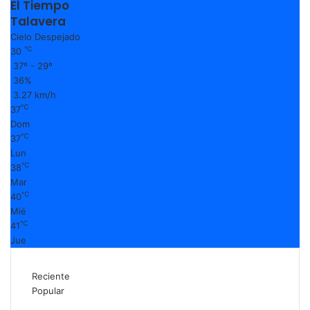
El Tiempo
v
e
Talavera
r
Cielo Despejado
a
℃
30
37º - 29º
36%
3.27 km/h
℃
37
Dom
℃
37
Lun
℃
38
Mar
℃
40
Mié
℃
41
Jue
Reciente
Popular