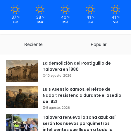
37
38
40
41
41
℃
℃
℃
℃
℃
Lun
Mar
Mié
Jue
Vie
Reciente
Popular
La demolición del Postiguillo de
Talavera en 1880
10 agosto, 2026
Luis Asensio Ramos, el Héroe de
Nador: resistencia durante el asedio
de 1921
5 agosto, 2026
Talavera renueva la zona azul: así
serán los nuevos parquímetros
inteligentes que llegan a toda la