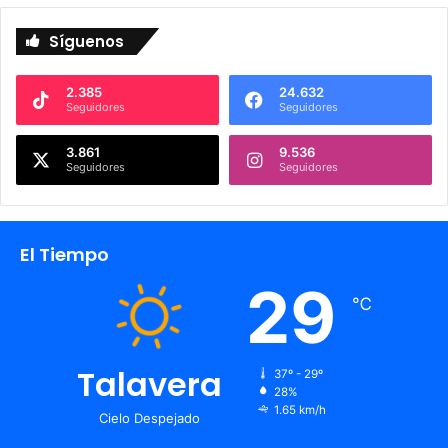
Síguenos
2.385
24.632
Seguidores
Seguidores
3.861
9.536
Seguidores
Seguidores
El Tiempo
29
℃
Talavera
37º - 29º
28%
1.65 km/h
Cielo Despejado