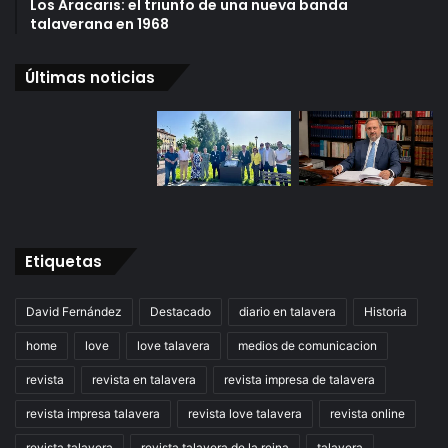
Los Aracaris: el triunfo de una nueva banda
talaverana en 1968
Últimas noticias
Etiquetas
David Fernández
Destacado
diario en talavera
Historia
home
love
love talavera
medios de comunicacion
revista
revista en talavera
revista impresa de talavera
revista impresa talavera
revista love talavera
revista online
revista talavera
revista talavera de la reina
talavera