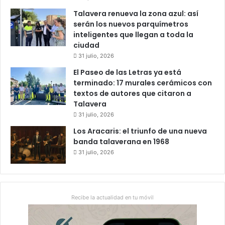
i
l
n
a
Talavera renueva la zona azul: así
i
n
serán los nuevos parquímetros
c
t
inteligentes que llegan a toda la
i
e
ciudad
o
e
31 julio, 2026
n
El Paseo de las Letras ya está
e
terminado: 17 murales cerámicos con
l
textos de autores que citaron a
p
Talavera
l
31 julio, 2026
e
n
Los Aracaris: el triunfo de una nueva
o
banda talaverana en 1968
31 julio, 2026
Recibe la actualidad en tu móvil