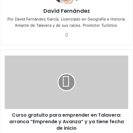
David Fernández
Por David Fernández García. Licenciado en Geografía e Historia.
Amante de Talavera y de sus raíces. Promotor Turístico.
Fa
ce
bo
ok
C
u
r
s
o
g
r
a
t
Curso gratuito para emprender en Talavera:
u
arranca “Emprende y Avanza” y ya tiene fecha
i
t
de inicio