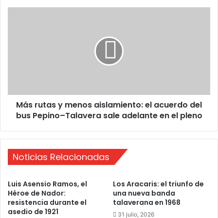
o
p
M
a
á
r
s
a
r
e
u
m
t
p
a
r
s
e
y
n
Más rutas y menos aislamiento: el acuerdo del
m
d
bus Pepino–Talavera sale adelante en el pleno
e
e
n
r
o
e
s
n
Noticias Relacionadas
a
T
i
a
s
Luis Asensio Ramos, el
Los Aracaris: el triunfo de
l
l
Héroe de Nador:
una nueva banda
a
a
resistencia durante el
talaverana en 1968
v
m
asedio de 1921
31 julio, 2026
e
i