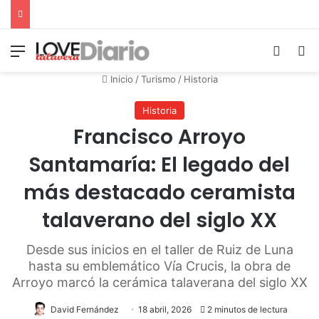
Menú
Switch
B
Inicio
/
Turismo
/
Historia
Historia
Francisco Arroyo
Santamaría: El legado del
más destacado ceramista
talaverano del siglo XX
Desde sus inicios en el taller de Ruiz de Luna
hasta su emblemático Vía Crucis, la obra de
Arroyo marcó la cerámica talaverana del siglo XX
David Fernández
18 abril, 2026
2 minutos de lectura