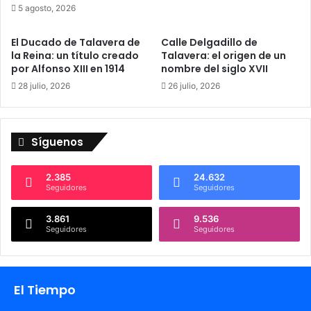
5 agosto, 2026
r
e
a
n
:
El Ducado de Talavera de
Calle Delgadillo de
t
a
la Reina: un título creado
Talavera: el origen de un
o
por Alfonso XIII en 1914
nombre del siglo XVII
r
:
r
e
28 julio, 2026
26 julio, 2026
a
l
n
a
c
c
Síguenos
a
u
“
e
E
r
2.385
24.632
m
d
Seguidores
Seguidores
p
o
r
d
3.861
9.536
e
Seguidores
Seguidores
e
n
l
d
b
e
u
El Tiempo
y
s
A
P