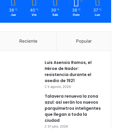
38
40
39
38
37
℃
℃
℃
℃
℃
Jue
Vie
Sáb
Dom
Lun
Reciente
Popular
Luis Asensio Ramos, el
Héroe de Nador:
resistencia durante el
asedio de 1921
5 agosto, 2026
Talavera renueva la zona
azul: así serán los nuevos
parquímetros inteligentes
que llegan a toda la
ciudad
31 julio, 2026