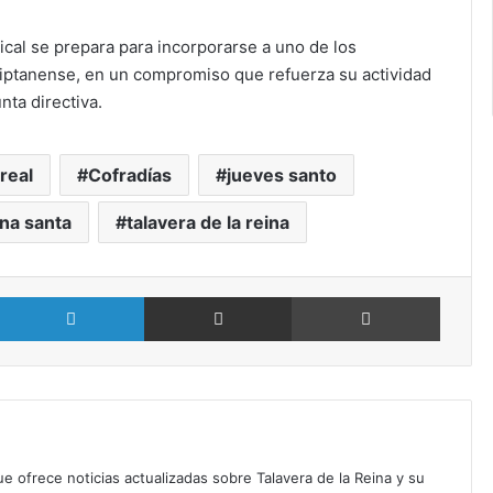
ical se prepara para incorporarse a uno de los
ptanense, en un compromiso que refuerza su actividad
nta directiva.
real
Cofradías
jueves santo
na santa
talavera de la reina
X
LinkedIn
Compartir por Email
Imprimir
ue ofrece noticias actualizadas sobre Talavera de la Reina y su