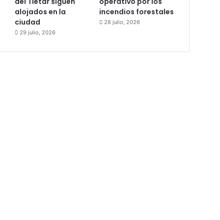
del Tiétar siguen
operativo por los
alojados en la
incendios forestales
ciudad
28 julio, 2026
29 julio, 2026