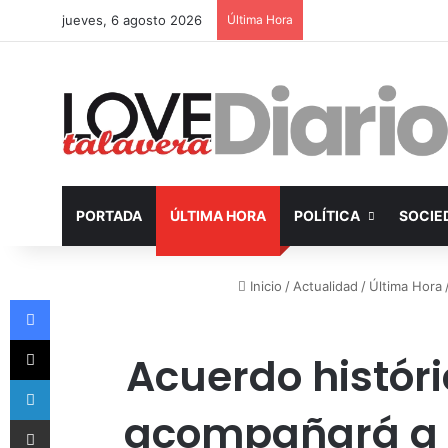
jueves, 6 agosto 2026
Última Hora
PORTADA
ÚLTIMA HORA
POLÍTICA
SOCIE
Inicio
/
Actualidad
/
Última Hora
Facebook
X
Acuerdo histór
LinkedIn
acompañará a J
Compartir por Email