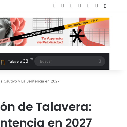
Facebook
X
LinkedIn
Instagram
TikTok
RSS
Switch sk
℃
38
Buscar
Talavera
ús Cautivo y La Sentencia en 2027
ón de Talavera:
ntencia en 2027