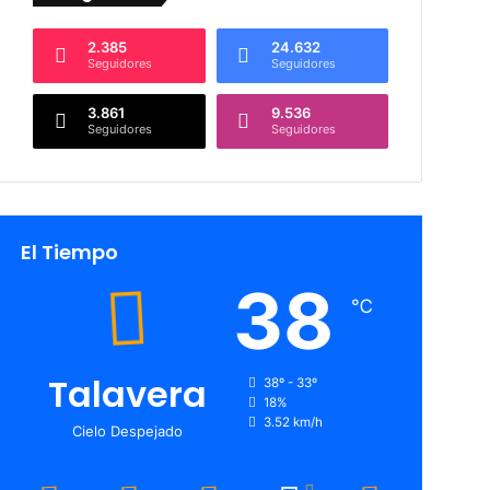
2.385
24.632
Seguidores
Seguidores
3.861
9.536
Seguidores
Seguidores
El Tiempo
38
℃
Talavera
38º - 33º
18%
3.52 km/h
Cielo Despejado