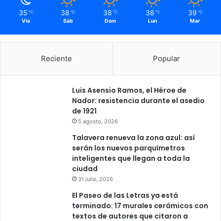
35
38
38
38
39
℃
℃
℃
℃
℃
Vie
Sáb
Dom
Lun
Mar
Reciente
Popular
Luis Asensio Ramos, el Héroe de
Nador: resistencia durante el asedio
de 1921
5 agosto, 2026
Talavera renueva la zona azul: así
serán los nuevos parquímetros
inteligentes que llegan a toda la
ciudad
31 julio, 2026
El Paseo de las Letras ya está
terminado: 17 murales cerámicos con
textos de autores que citaron a