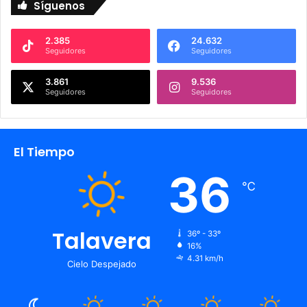
Síguenos
2.385
24.632
Seguidores
Seguidores
3.861
9.536
Seguidores
Seguidores
El Tiempo
36
℃
Talavera
36º - 33º
16%
4.31 km/h
Cielo Despejado