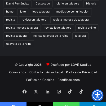
David Fernández
Destacado
diario en talavera
Historia
home
love
love talavera
medios de comunicacion
revista
revista en talavera
revista impresa de talavera
revista impresa talavera
revista love talavera
revista online
revista talavera
revista talavera de la reina
talavera
talavera de la reina
© Copyright 2026 |
Diseñado por
LOVE Studios
Conócenos
Contacto
Aviso Legal
Política de Privacidad
Política de Cookies
Rectificaciones
Facebook
X
LinkedIn
Instagram
TikTok
RSS