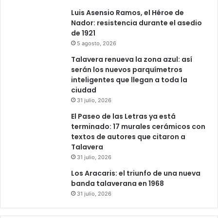
a
T
Luis Asensio Ramos, el Héroe de
u
a
Nador: resistencia durante el asedio
n
l
de 1921
a
a
5 agosto, 2026
n
v
Talavera renueva la zona azul: así
o
e
serán los nuevos parquímetros
c
r
inteligentes que llegan a toda la
h
a
ciudad
e
h
31 julio, 2026
i
El Paseo de las Letras ya está
s
terminado: 17 murales cerámicos con
t
textos de autores que citaron a
ó
Talavera
r
31 julio, 2026
i
c
Los Aracaris: el triunfo de una nueva
a
banda talaverana en 1968
.
31 julio, 2026