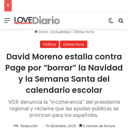
Menú
Switch
B
Inicio
/
Actualidad
/
Última Hora
Política
Última Hora
David Moreno estalla contra
Page por “borrar” la Navidad
y la Semana Santa del
calendario escolar
VOX denuncia la “incoherencia” del presidente
regional y reclama que las ayudas públicas se
prioricen para los españoles.
Redacción
10 diciembre, 2025
5 minutos de lectura