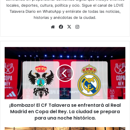
locales, deportes, cultura, política y ocio. Sigue el
canal de LOVE
Talavera Diario en WhatsApp
y entérate de todas las noticias,
historias y anécdotas de la ciudad.
Siti
Fa
X
Ins
o
ce
tag
we
bo
ra
b
ok
m
¡
B
o
m
b
a
z
o
!
¡Bombazo! El CF Talavera se enfrentará al Real
E
Madrid en Copa del Rey. La ciudad se prepara
l
C
para una noche histórica.
F
T
L