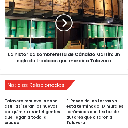
a
a
l
h
a
i
v
s
e
t
r
ó
a
r
s
i
e
La histórica sombrerería de Cándido Martín: un
c
e
siglo de tradición que marcó a Talavera
a
n
s
f
o
r
m
e
Noticias Relacionadas
b
n
r
t
e
Talavera renueva la zona
El Paseo de las Letras ya
a
r
azul: así serán los nuevos
está terminado: 17 murales
r
e
parquímetros inteligentes
cerámicos con textos de
á
r
que llegan a toda la
autores que citaron a
a
í
ciudad
Talavera
l
a