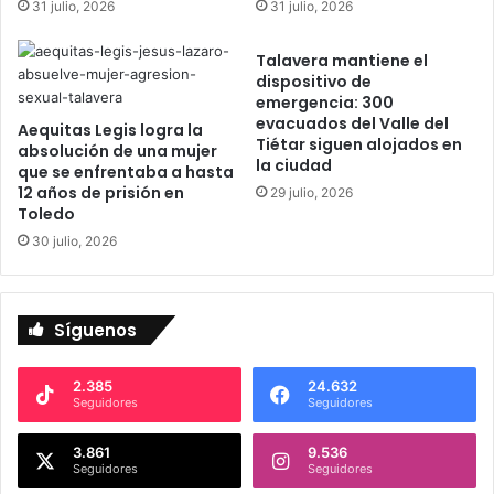
31 julio, 2026
31 julio, 2026
R
d
e
e
a
Talavera mantiene el
C
dispositivo de
l
á
emergencia: 300
M
n
evacuados del Valle del
a
Aequitas Legis logra la
d
Tiétar siguen alojados en
absolución de una mujer
d
i
la ciudad
que se enfrentaba a hasta
r
d
12 años de prisión en
29 julio, 2026
i
o
Toledo
d
M
30 julio, 2026
e
a
n
r
C
t
o
í
Síguenos
p
n
a
:
d
u
2.385
24.632
Seguidores
Seguidores
e
n
l
s
R
3.861
9.536
i
Seguidores
Seguidores
e
g