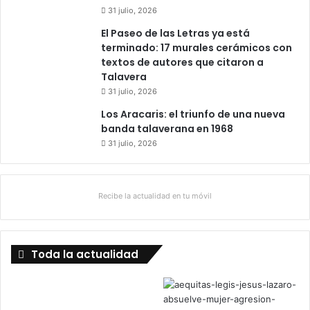
31 julio, 2026
e
s
El Paseo de las Letras ya está
c
terminado: 17 murales cerámicos con
o
textos de autores que citaron a
l
Talavera
a
31 julio, 2026
r
Los Aracaris: el triunfo de una nueva
banda talaverana en 1968
31 julio, 2026
Recibe la actualidad en tu móvil
Toda la actualidad