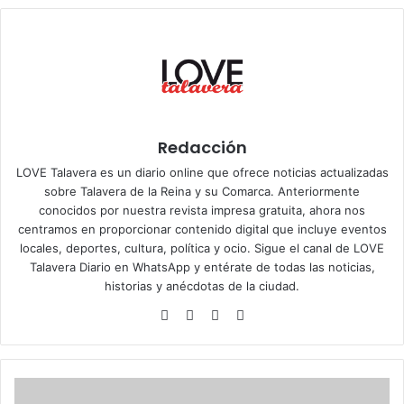
Redacción
LOVE Talavera es un diario online que ofrece noticias actualizadas
sobre Talavera de la Reina y su Comarca. Anteriormente
conocidos por nuestra revista impresa gratuita, ahora nos
centramos en proporcionar contenido digital que incluye eventos
locales, deportes, cultura, política y ocio. Sigue el
canal de LOVE
Talavera Diario en WhatsApp
y entérate de todas las noticias,
historias y anécdotas de la ciudad.
Siti
Fa
X
Ins
o
ce
tag
we
bo
ra
b
ok
m
T