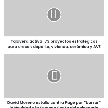
a
l
a
v
e
r
a
a
Talavera activa 173 proyectos estratégicos
c
para crecer: deporte, vivienda, cerámica y AVE
t
i
v
D
a
a
1
v
7
i
3
d
p
M
r
o
o
r
y
e
e
David Moreno estalla contra Page por “borrar”
n
c
la Navidad y la Semana Santa del calendario
o