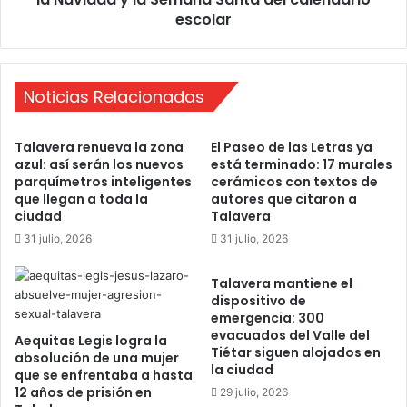
t
e
escolar
o
s
s
t
e
a
s
l
Noticias Relacionadas
t
l
r
a
Talavera renueva la zona
El Paseo de las Letras ya
a
c
azul: así serán los nuevos
está terminado: 17 murales
t
o
parquímetros inteligentes
cerámicos con textos de
é
n
que llegan a toda la
autores que citaron a
g
t
ciudad
Talavera
i
r
31 julio, 2026
31 julio, 2026
c
a
o
P
s
Talavera mantiene el
a
dispositivo de
p
g
emergencia: 300
a
e
evacuados del Valle del
r
Aequitas Legis logra la
p
Tiétar siguen alojados en
absolución de una mujer
a
o
la ciudad
que se enfrentaba a hasta
c
r
12 años de prisión en
29 julio, 2026
r
“