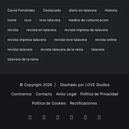
David Fernández
Destacado
diario en talavera
Historia
home
love
love talavera
medios de comunicacion
revista
revista en talavera
revista impresa de talavera
revista impresa talavera
revista love talavera
revista online
revista talavera
revista talavera de la reina
talavera
talavera de la reina
© Copyright 2026 |
Diseñado por
LOVE Studios
Conócenos
Contacto
Aviso Legal
Política de Privacidad
Política de Cookies
Rectificaciones
Facebook
X
LinkedIn
Instagram
TikTok
RSS