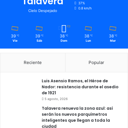
Talavera
,
m
37%
c
a
0.8 km/h
Cielo Despejado
e
n
r
a
á
S
m
a
39
39
38
38
38
℃
℃
℃
℃
℃
i
n
Vie
Sáb
Dom
Lun
Mar
c
t
a
a
y
d
A
e
Reciente
Popular
V
l
E
c
a
Luis Asensio Ramos, el Héroe de
l
Nador: resistencia durante el asedio
e
de 1921
n
5 agosto, 2026
d
Talavera renueva la zona azul: así
a
serán los nuevos parquímetros
r
inteligentes que llegan a toda la
i
ciudad
o