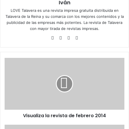
Iván
LOVE Talavera es una revista impresa gratuita distribuida en
Talavera de la Reina y su comarca con los mejores contenidos y la
publicidad de las empresas más potentes. La revista de Talavera
con mayor tirada de revistas impresas.
Siti
Fa
X
Ins
o
ce
tag
we
bo
ra
b
ok
m
V
i
s
u
a
l
i
z
a
Visualiza la revista de febrero 2014
l
a
r
E