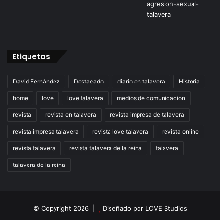
Etiquetas
David Fernández
Destacado
diario en talavera
Historia
home
love
love talavera
medios de comunicacion
revista
revista en talavera
revista impresa de talavera
revista impresa talavera
revista love talavera
revista online
revista talavera
revista talavera de la reina
talavera
talavera de la reina
© Copyright 2026 |
Diseñado por
LOVE Studios