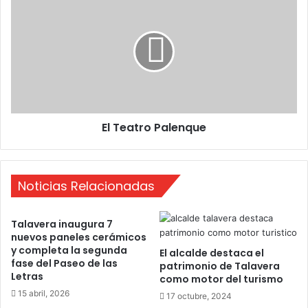
e
l
v
T
i
e
s
a
t
t
a
r
d
o
e
P
El Teatro Palenque
f
a
e
l
b
e
r
n
Noticias Relacionadas
e
q
r
u
o
e
Talavera inaugura 7
2
nuevos paneles cerámicos
0
y completa la segunda
El alcalde destaca el
1
fase del Paseo de las
patrimonio de Talavera
4
Letras
como motor del turismo
15 abril, 2026
17 octubre, 2024