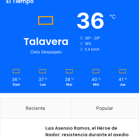
El Tiempo
36
℃
Talavera
36º - 29º
18%
5.4 km/h
Cielo Despejado
36
37
38
40
41
℃
℃
℃
℃
℃
Dom
Lun
Mar
Mié
Jue
Reciente
Popular
Luis Asensio Ramos, el Héroe de
Nador: resistencia durante el asedio