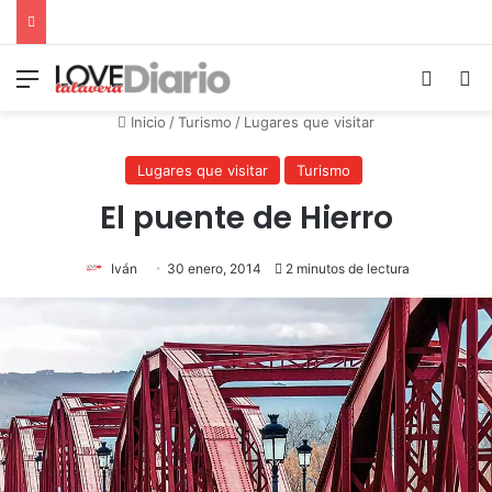
Menú
Switch
B
Inicio
/
Turismo
/
Lugares que visitar
Lugares que visitar
Turismo
El puente de Hierro
Iván
30 enero, 2014
2 minutos de lectura