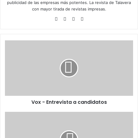
publicidad de las empresas más potentes. La revista de Talavera
con mayor tirada de revistas impresas.
Siti
Fa
X
Ins
o
ce
tag
we
bo
ra
b
ok
m
V
o
x
-
E
n
t
r
e
Vox - Entrevista a candidatos
v
i
s
L
t
a
a
p
a
r