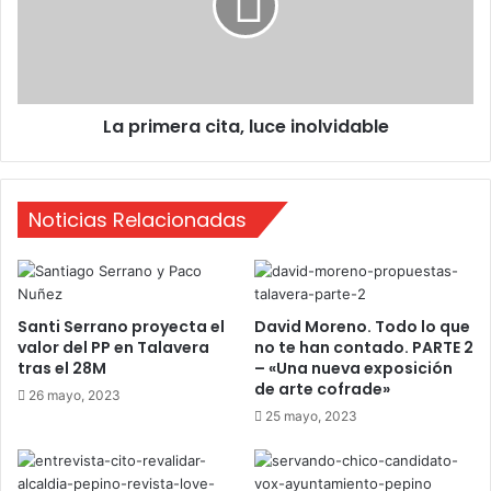
c
i
a
m
n
e
d
r
i
a
La primera cita, luce inolvidable
d
c
a
i
t
t
o
a
Noticias Relacionadas
s
,
l
u
c
e
Santi Serrano proyecta el
David Moreno. Todo lo que
i
valor del PP en Talavera
no te han contado. PARTE 2
n
tras el 28M
– «Una nueva exposición
o
de arte cofrade»
26 mayo, 2023
l
25 mayo, 2023
v
i
d