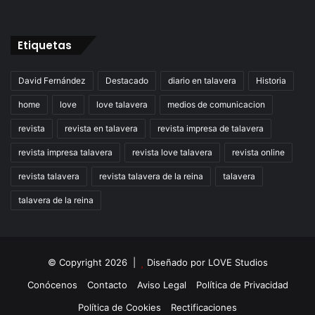
Etiquetas
David Fernández
Destacado
diario en talavera
Historia
home
love
love talavera
medios de comunicacion
revista
revista en talavera
revista impresa de talavera
revista impresa talavera
revista love talavera
revista online
revista talavera
revista talavera de la reina
talavera
talavera de la reina
© Copyright 2026 |
Diseñado por
LOVE Studios
Conócenos
Contacto
Aviso Legal
Política de Privacidad
Política de Cookies
Rectificaciones