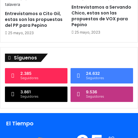
a
Entrevistamos a Servando
b
Chico, estas son las
Entrevistamos a Cito Gil,
l
propuestas de VOX para
estas son las propuestas
e
Pepino
del PP para Pepino
25 mayo, 2023
25 mayo, 2023
Síguenos
2.385
24.632
Seguidores
Seguidores
3.861
9.536
Seguidores
Seguidores
El Tiempo