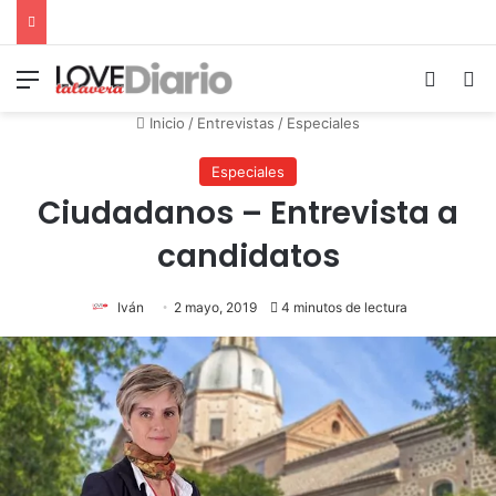
Menú
Switch
B
Inicio
/
Entrevistas
/
Especiales
Especiales
Ciudadanos – Entrevista a
candidatos
Iván
2 mayo, 2019
4 minutos de lectura