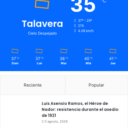
35
℃
Talavera
37º - 29º
21%
4.08 km/h
Cielo Despejado
37
37
38
40
41
℃
℃
℃
℃
℃
Dom
Lun
Mar
Mié
Jue
Reciente
Popular
Luis Asensio Ramos, el Héroe de
Nador: resistencia durante el asedio
de 1921
5 agosto, 2026