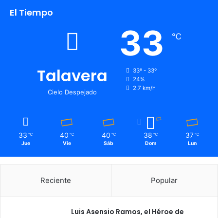
El Tiempo
33
℃
Talavera
33º - 33º
24%
2.7 km/h
Cielo Despejado
33
40
40
38
37
℃
℃
℃
℃
℃
Jue
Vie
Sáb
Dom
Lun
Reciente
Popular
Luis Asensio Ramos, el Héroe de