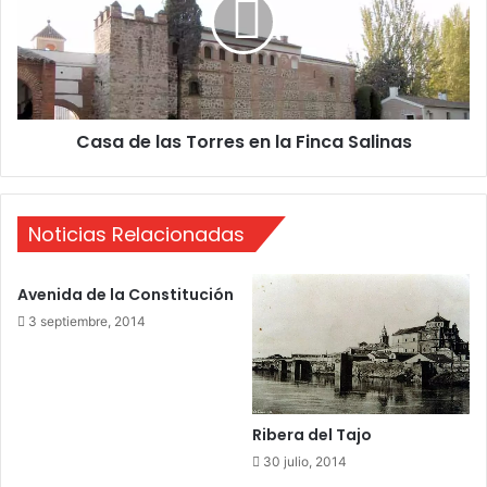
o
a
r
d
t
e
a
l
n
a
c
s
Casa de las Torres en la Finca Salinas
i
T
a
o
”
r
r
Noticias Relacionadas
e
s
e
Avenida de la Constitución
n
3 septiembre, 2014
l
a
F
i
n
Ribera del Tajo
c
a
30 julio, 2014
S