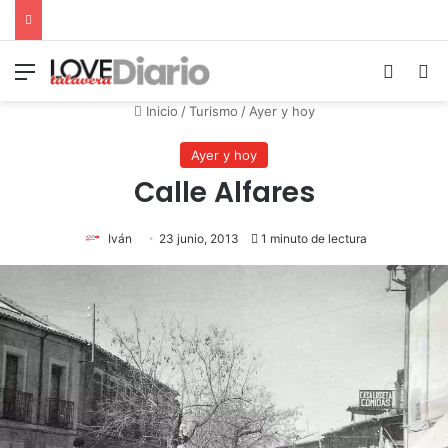
Menú
Switch
B
Inicio
/
Turismo
/
Ayer y hoy
Ayer y hoy
Calle Alfares
Iván
23 junio, 2013
1 minuto de lectura