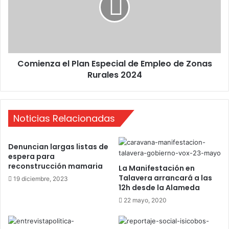
s
e
e
n
n
z
c
a
o
e
c
Comienza el Plan Especial de Empleo de Zonas
l
h
Rurales 2024
P
e
l
s
a
,
n
m
Noticias Relacionadas
E
o
s
t
p
Denuncian largas listas de
o
e
espera para
s
c
reconstrucción mamaria
La Manifestación en
y
i
Talavera arrancará a las
19 diciembre, 2023
m
a
12h desde la Alameda
á
l
22 mayo, 2020
s
d
.
e
V
E