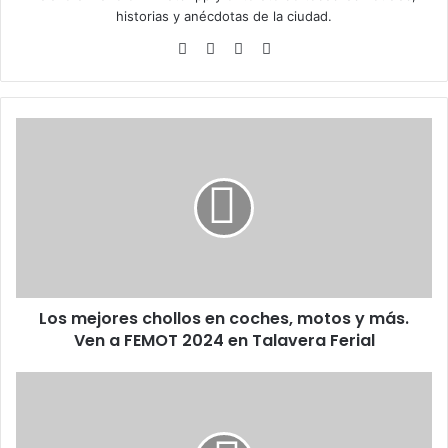
historias y anécdotas de la ciudad.
Siti
Fa
X
Ins
o
ce
tag
we
bo
ra
b
ok
m
L
o
s
m
e
j
o
r
e
Los mejores chollos en coches, motos y más.
s
Ven a FEMOT 2024 en Talavera Ferial
c
h
o
C
l
o
l
m
o
i