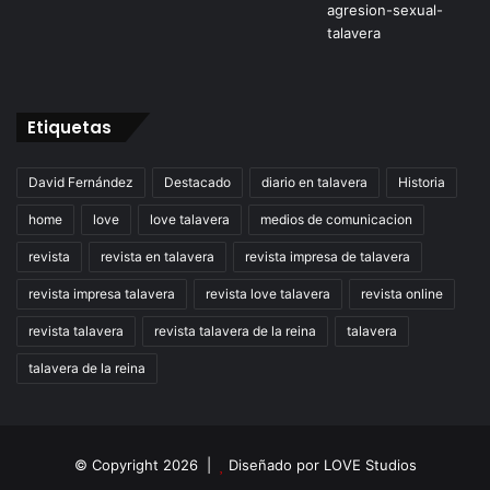
Etiquetas
David Fernández
Destacado
diario en talavera
Historia
home
love
love talavera
medios de comunicacion
revista
revista en talavera
revista impresa de talavera
revista impresa talavera
revista love talavera
revista online
revista talavera
revista talavera de la reina
talavera
talavera de la reina
© Copyright 2026 |
Diseñado por
LOVE Studios