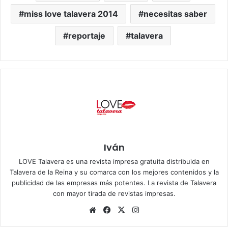
miss love talavera 2014
necesitas saber
reportaje
talavera
Iván
LOVE Talavera es una revista impresa gratuita distribuida en
Talavera de la Reina y su comarca con los mejores contenidos y la
publicidad de las empresas más potentes. La revista de Talavera
con mayor tirada de revistas impresas.
Siti
Fa
X
Ins
o
ce
tag