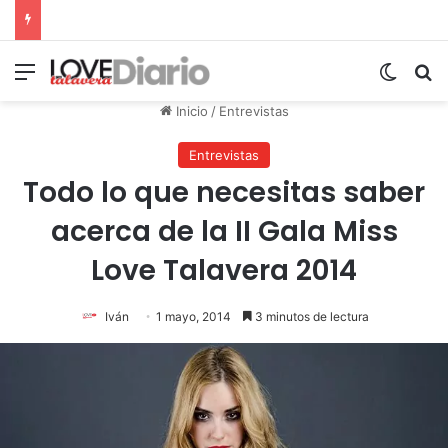
Menú
Switch
B
Inicio
/
Entrevistas
Entrevistas
Todo lo que necesitas saber
acerca de la II Gala Miss
Love Talavera 2014
Iván
1 mayo, 2014
3 minutos de lectura