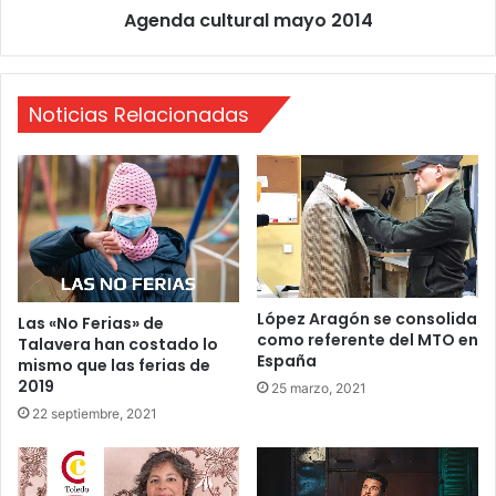
Agenda cultural mayo 2014
a
t
s
u
d
r
e
a
Noticias Relacionadas
S
l
a
m
n
a
I
y
s
o
i
2
d
0
r
1
o
4
López Aragón se consolida
Las «No Ferias» de
como referente del MTO en
Talavera han costado lo
España
mismo que las ferias de
2019
25 marzo, 2021
22 septiembre, 2021