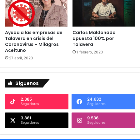
Ayuda a las empresas de
Carlos Maldonado
Talavera en crisis del
apuesta 100% por
Coronavirus – Milagros
Talavera
Aceituno
1 febrero, 2020
27 abril, 2020
Síguenos
2.385
24.632
Seguidores
Seguidores
3.861
9.536
Seguidores
Seguidores