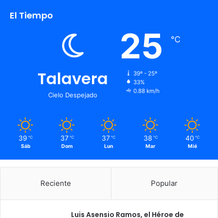
El Tiempo
25
℃
Talavera
39º - 25º
33%
0.88 km/h
Cielo Despejado
39
37
37
38
40
℃
℃
℃
℃
℃
Sáb
Dom
Lun
Mar
Mié
Reciente
Popular
Luis Asensio Ramos, el Héroe de