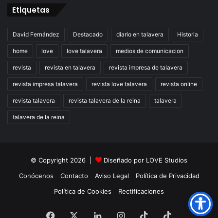
Etiquetas
David Fernández
Destacado
diario en talavera
Historia
home
love
love talavera
medios de comunicacion
revista
revista en talavera
revista impresa de talavera
revista impresa talavera
revista love talavera
revista online
revista talavera
revista talavera de la reina
talavera
talavera de la reina
© Copyright 2026 |
Diseñado por
LOVE Studios
Conócenos
Contacto
Aviso Legal
Política de Privacidad
Política de Cookies
Rectificaciones
Facebook
X
LinkedIn
Instagram
TikTok
RSS