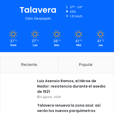
Talavera
37º - 24º
49%
1.51 km/h
Cielo Despejado
37
37
38
41
41
℃
℃
℃
℃
℃
Dom
Lun
Mar
Mié
Jue
Reciente
Popular
Luis Asensio Ramos, el Héroe de
Nador: resistencia durante el asedio
de 1921
5 agosto, 2026
Talavera renueva la zona azul: así
serán los nuevos parquímetros