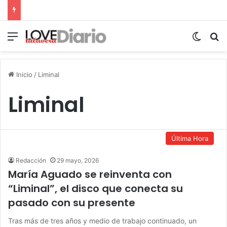
Menú
Switch
B
Inicio
/
Liminal
Liminal
Última Hora
Redacción
29 mayo, 2026
María Aguado se reinventa con
“Liminal”, el disco que conecta su
pasado con su presente
Tras más de tres años y medio de trabajo continuado, un