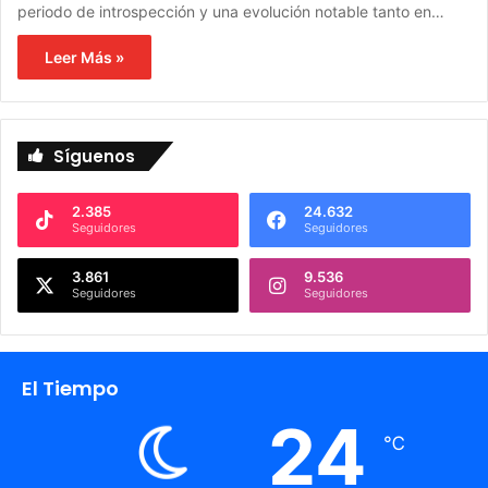
periodo de introspección y una evolución notable tanto en…
Leer Más »
Síguenos
2.385
24.632
Seguidores
Seguidores
3.861
9.536
Seguidores
Seguidores
El Tiempo
24
℃