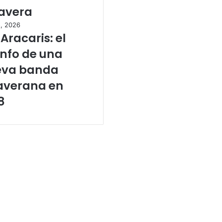
avera
o, 2026
 Aracaris: el
unfo de una
eva banda
averana en
8