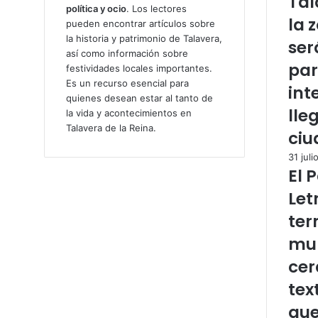
Tal
política y ocio
. Los lectores
la 
pueden encontrar artículos sobre
la historia y patrimonio de Talavera,
ser
así como información sobre
par
festividades locales importantes.
Es un recurso esencial para
int
quienes desean estar al tanto de
lle
la vida y acontecimientos en
Talavera de la Reina.
ciu
31 juli
El 
Let
ter
mur
cer
tex
que