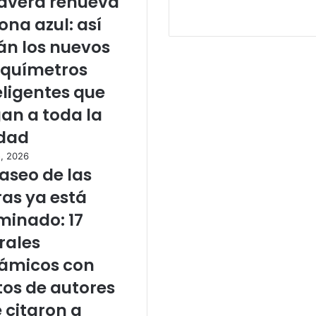
avera renueva
zona azul: así
án los nuevos
químetros
eligentes que
gan a toda la
dad
o, 2026
Paseo de las
ras ya está
minado: 17
ales
ámicos con
tos de autores
 citaron a