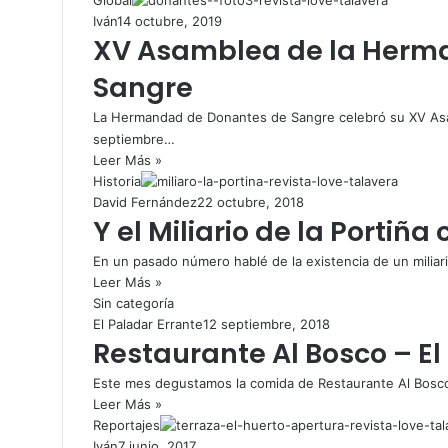
Iván
14 octubre, 2019
XV Asamblea de la Herm
Sangre
La Hermandad de Donantes de Sangre celebró su XV Asam
septiembre…
Leer Más »
Historia
David Fernández
22 octubre, 2018
Y el Miliario de la Portiñ
En un pasado número hablé de la existencia de un milia
Leer Más »
Sin categoría
El Paladar Errante
12 septiembre, 2018
Restaurante Al Bosco – El
Este mes degustamos la comida de Restaurante Al Bosco
Leer Más »
Reportajes
Iván
7 junio, 2017