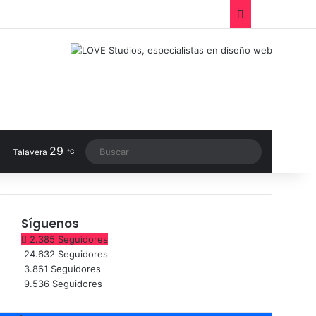
Facebook
X
LinkedIn
Instagram
TikTok
RSS
Switch sk
29
Buscar
Talavera
℃
Síguenos
2.385
Seguidores
24.632
Seguidores
3.861
Seguidores
9.536
Seguidores