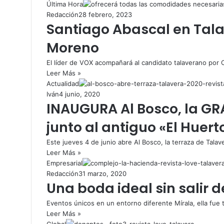
Última Hora
Redacción
28 febrero, 2023
Santiago Abascal en Tala
Moreno
El líder de VOX acompañará al candidato talaverano por
Leer Más »
Actualidad
Iván
4 junio, 2020
INAUGURA Al Bosco, la G
junto al antiguo «El Huert
Este jueves 4 de junio abre Al Bosco, la terraza de Talav
Leer Más »
Empresarial
Redacción
31 marzo, 2020
Una boda ideal sin salir 
Eventos únicos en un entorno diferente Mírala, ella fue tú 
Leer Más »
Global