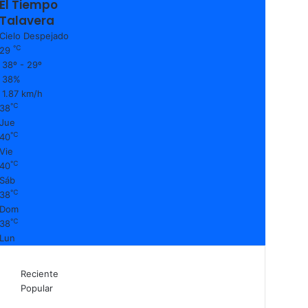
El Tiempo
Talavera
Cielo Despejado
℃
29
38º - 29º
38%
1.87 km/h
℃
38
Jue
℃
40
Vie
℃
40
Sáb
℃
38
Dom
℃
38
Lun
Reciente
Popular