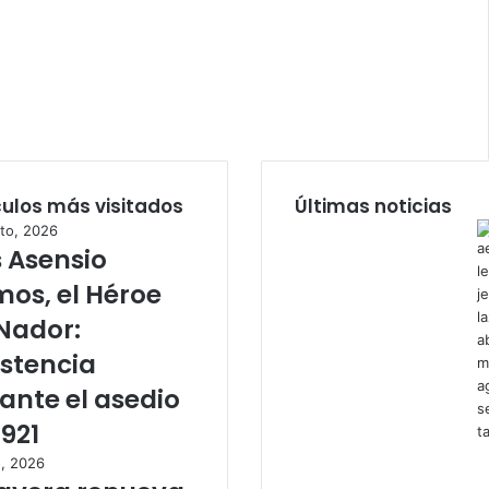
culos más visitados
Últimas noticias
to, 2026
s Asensio
os, el Héroe
Nador:
istencia
ante el asedio
1921
o, 2026