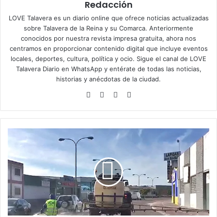
Redacción
LOVE Talavera es un diario online que ofrece noticias actualizadas
sobre Talavera de la Reina y su Comarca. Anteriormente
conocidos por nuestra revista impresa gratuita, ahora nos
centramos en proporcionar contenido digital que incluye eventos
locales, deportes, cultura, política y ocio. Sigue el
canal de LOVE
Talavera Diario en WhatsApp
y entérate de todas las noticias,
historias y anécdotas de la ciudad.
Siti
Fa
X
Ins
o
ce
tag
we
bo
ra
b
ok
m
E
l
g
r
u
p
o
M
u