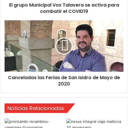
El grupo Municipal Vox Talavera se activa para
n
combatir el COVID19
i
c
i
C
p
a
a
n
l
c
V
e
o
l
x
a
T
d
a
a
l
Canceladas las Ferias de San Isidro de Mayo de
s
a
2020
l
v
a
e
s
r
F
a
Noticias Relacionadas
e
s
r
e
i
a
a