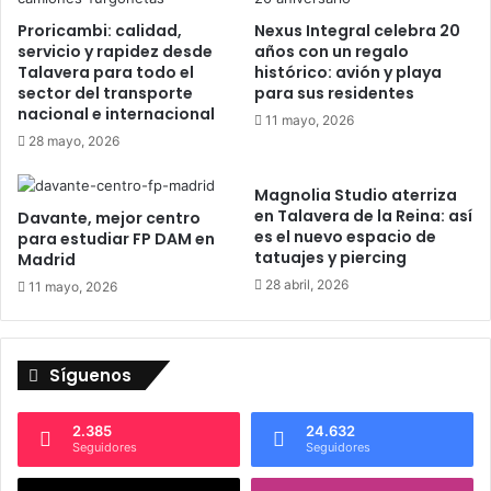
c
s
Proricambi: calidad,
Nexus Integral celebra 20
t
d
servicio y rapidez desde
años con un regalo
i
e
Talavera para todo el
histórico: avión y playa
v
S
sector del transporte
para sus residentes
a
a
nacional e internacional
11 mayo, 2026
p
n
28 mayo, 2026
a
I
r
s
Magnolia Studio aterriza
a
i
en Talavera de la Reina: así
Davante, mejor centro
c
d
es el nuevo espacio de
para estudiar FP DAM en
o
r
tatuajes y piercing
Madrid
m
o
28 abril, 2026
b
11 mayo, 2026
d
a
e
t
M
i
a
Síguenos
r
y
e
o
l
d
2.385
24.632
C
Seguidores
Seguidores
e
O
2