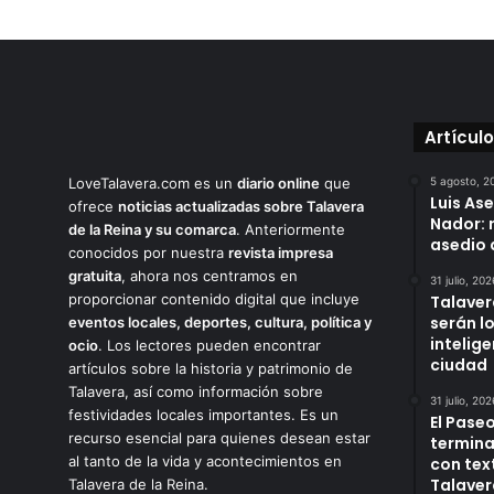
Artícul
LoveTalavera.com es un
diario online
que
5 agosto, 2
Luis As
ofrece
noticias actualizadas sobre Talavera
Nador: 
de la Reina y su comarca
. Anteriormente
asedio 
conocidos por nuestra
revista impresa
gratuita
, ahora nos centramos en
31 julio, 202
proporcionar contenido digital que incluye
Talaver
serán l
eventos locales, deportes, cultura, política y
intelige
ocio
. Los lectores pueden encontrar
ciudad
artículos sobre la historia y patrimonio de
Talavera, así como información sobre
31 julio, 202
festividades locales importantes. Es un
El Paseo
recurso esencial para quienes desean estar
termina
al tanto de la vida y acontecimientos en
con tex
Talaver
Talavera de la Reina.