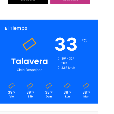
El Tiempo
33
℃
Talavera
39º - 32º
26%
2.67 km/h
Cielo Despejado
39
39
38
38
38
℃
℃
℃
℃
℃
Vie
Sáb
Dom
Lun
Mar