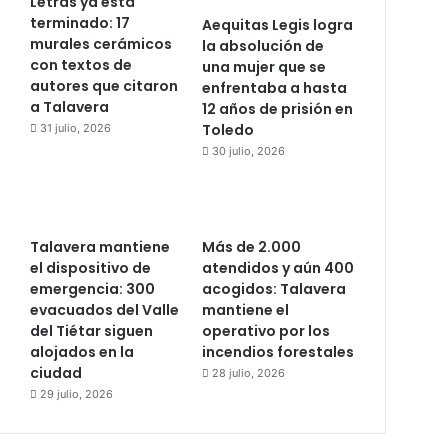
Letras ya está
terminado: 17
Aequitas Legis logra
murales cerámicos
la absolución de
con textos de
una mujer que se
autores que citaron
enfrentaba a hasta
a Talavera
12 años de prisión en
Toledo
31 julio, 2026
30 julio, 2026
Talavera mantiene
Más de 2.000
el dispositivo de
atendidos y aún 400
emergencia: 300
acogidos: Talavera
evacuados del Valle
mantiene el
del Tiétar siguen
operativo por los
alojados en la
incendios forestales
ciudad
28 julio, 2026
29 julio, 2026