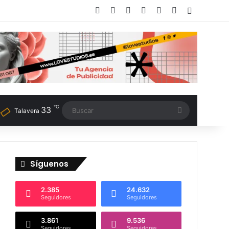
Facebook
X
LinkedIn
Instagram
TikTok
RSS
Switch sk
℃
33
Buscar
Talavera
Síguenos
2.385
24.632
Seguidores
Seguidores
3.861
9.536
Seguidores
Seguidores