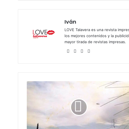
Iván
LOVE Talavera es una revista impres
los mejores contenidos y la publici
mayor tirada de revistas impresas.
Siti
Fa
X
Ins
o
ce
tag
we
bo
ra
b
ok
m
O
v
n
i
e
n
T
a