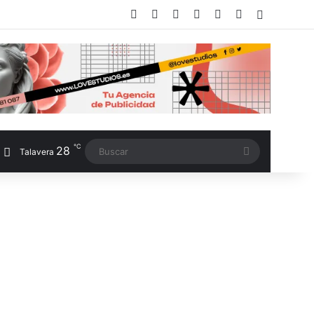
Facebook
X
LinkedIn
Instagram
TikTok
RSS
Switch sk
℃
28
Buscar
Talavera