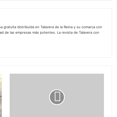
a gratuita distribuida en Talavera de la Reina y su comarca con
dad de las empresas más potentes. La revista de Talavera con
Y
a
e
s
t
á
a
q