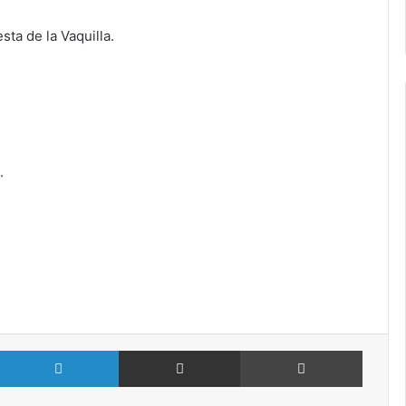
ta de la Vaquilla.
.
.
X
LinkedIn
Compartir por Email
Imprimir