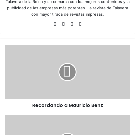
Talavera de la Reina y su comarca con los mejores contenidos y la
publicidad de las empresas más potentes. La revista de Talavera
con mayor tirada de revistas impresas.
Siti
Fa
X
Ins
o
ce
tag
we
bo
ra
b
ok
m
R
e
c
o
r
d
a
n
d
Recordando a Mauricio Benz
o
a
M
E
a
l
u
B