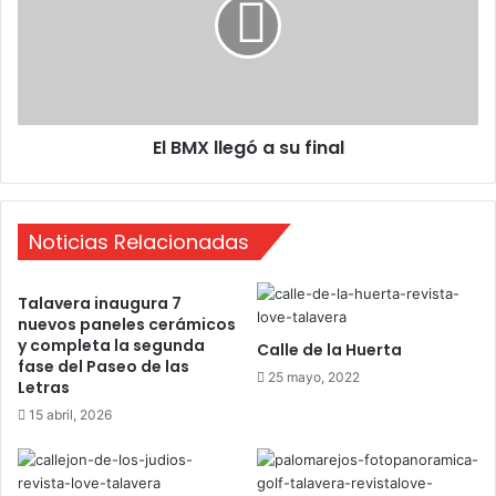
r
M
i
X
c
l
i
l
o
e
B
g
El BMX llegó a su final
e
ó
n
a
z
s
u
Noticias Relacionadas
f
i
n
Talavera inaugura 7
a
nuevos paneles cerámicos
l
y completa la segunda
Calle de la Huerta
fase del Paseo de las
25 mayo, 2022
Letras
15 abril, 2026