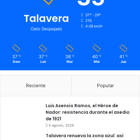
Talavera
37º - 29º
21%
4.08 km/h
Cielo Despejado
37
37
38
40
41
℃
℃
℃
℃
℃
Dom
Lun
Mar
Mié
Jue
Reciente
Popular
Luis Asensio Ramos, el Héroe de
Nador: resistencia durante el asedio
de 1921
5 agosto, 2026
Talavera renueva la zona azul: así