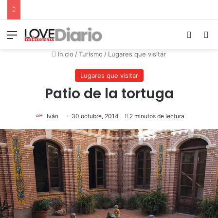
Menú
Switch
B
Inicio
/
Turismo
/
Lugares que visitar
Lugares que visitar
Patio de la tortuga
Iván
30 octubre, 2014
2 minutos de lectura