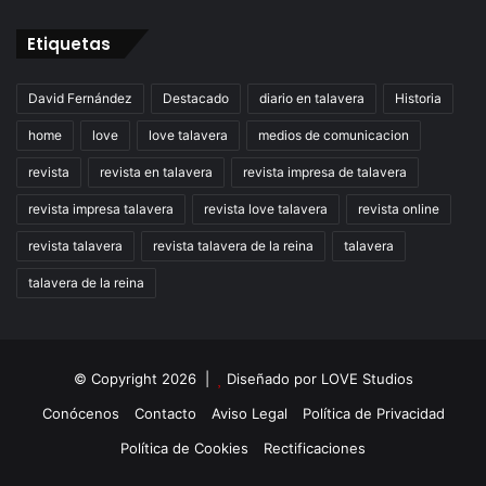
Etiquetas
David Fernández
Destacado
diario en talavera
Historia
home
love
love talavera
medios de comunicacion
revista
revista en talavera
revista impresa de talavera
revista impresa talavera
revista love talavera
revista online
revista talavera
revista talavera de la reina
talavera
talavera de la reina
© Copyright 2026 |
Diseñado por
LOVE Studios
Conócenos
Contacto
Aviso Legal
Política de Privacidad
Política de Cookies
Rectificaciones