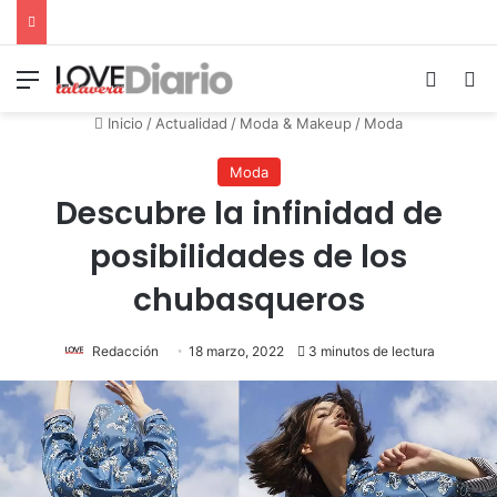
Menú
Switch
B
Inicio
/
Actualidad
/
Moda & Makeup
/
Moda
Moda
Descubre la infinidad de
posibilidades de los
chubasqueros
Redacción
18 marzo, 2022
3 minutos de lectura