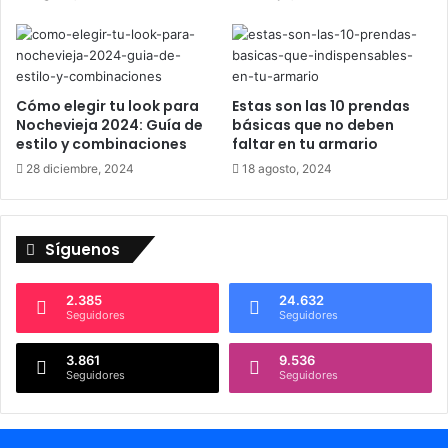
d
s
e
t
l
a
C
c
D
i
Cómo elegir tu look para
Estas son las 10 prendas
C
ó
Nochevieja 2024: Guía de
básicas que no deben
a
estilo y combinaciones
faltar en tu armario
n
z
p
28 diciembre, 2024
18 agosto, 2024
a
o
l
r
e
l
g
Síguenos
a
a
s
s
u
2.385
24.632
-
b
Seguidores
Seguidores
E
i
b
d
3.861
9.536
o
a
Seguidores
Seguidores
r
d
a
e
F
l