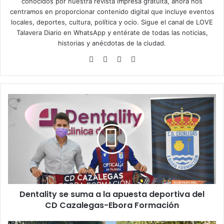
conocidos por nuestra revista impresa gratuita, ahora nos
centramos en proporcionar contenido digital que incluye eventos
locales, deportes, cultura, política y ocio. Sigue el
canal de LOVE
Talavera Diario en WhatsApp
y entérate de todas las noticias,
historias y anécdotas de la ciudad.
Siti
Fa
X
Ins
o
ce
tag
we
bo
ra
b
ok
m
D
e
n
t
a
l
i
t
y
Dentality se suma a la apuesta deportiva del
s
CD Cazalegas-Ebora Formación
e
s