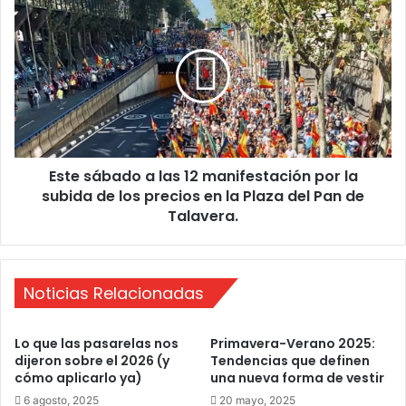
u
E
m
s
a
t
a
e
l
s
a
á
a
b
p
a
u
d
e
Este sábado a las 12 manifestación por la
o
s
subida de los precios en la Plaza del Pan de
a
t
l
Talavera.
a
a
d
s
e
1
p
2
Noticias Relacionadas
o
m
r
a
Lo que las pasarelas nos
Primavera-Verano 2025:
t
n
dijeron sobre el 2026 (y
Tendencias que definen
i
i
cómo aplicarlo ya)
una nueva forma de vestir
v
f
6 agosto, 2025
20 mayo, 2025
a
e