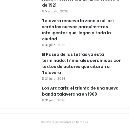
P
de 1921
a
5 agosto, 2026
n
d
Talavera renueva la zona azul: así
e
serán los nuevos parquímetros
T
inteligentes que llegan a toda la
a
ciudad
l
31 julio, 2026
a
El Paseo de las Letras ya está
v
terminado: 17 murales cerámicos con
e
textos de autores que citaron a
r
Talavera
a
31 julio, 2026
.
Los Aracaris: el triunfo de una nueva
banda talaverana en 1968
31 julio, 2026
Recibe la actualidad en tu móvil