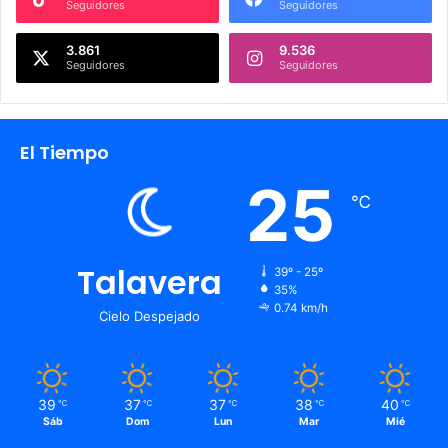
Seguidores
Seguidores
3.861
9.536
Seguidores
Seguidores
El Tiempo
25
℃
Talavera
39º - 25º
35%
0.74 km/h
Cielo Despejado
39
37
37
38
40
℃
℃
℃
℃
℃
Sáb
Dom
Lun
Mar
Mié