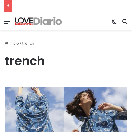
Menú
Switch
B
Inicio
/
trench
trench