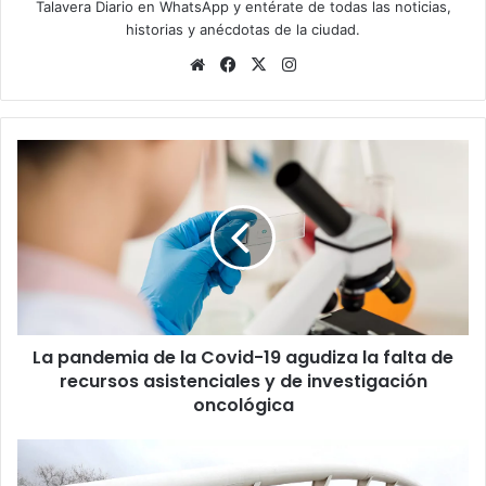
Talavera Diario en WhatsApp
y entérate de todas las noticias,
historias y anécdotas de la ciudad.
Siti
Fa
X
Ins
o
ce
tag
we
bo
ra
b
ok
m
L
a
p
a
n
d
e
m
i
La pandemia de la Covid-19 agudiza la falta de
a
recursos asistenciales y de investigación
d
e
oncológica
l
a
C
C
o