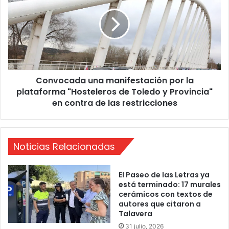
o
n
v
v
i
o
d
c
-
a
1
d
9
a
a
Convocada una manifestación por la
u
g
plataforma "Hosteleros de Toledo y Provincia"
n
u
a
en contra de las restricciones
d
m
i
a
z
n
a
i
Noticias Relacionadas
l
f
a
e
El Paseo de las Letras ya
f
s
está terminado: 17 murales
a
t
cerámicos con textos de
l
a
autores que citaron a
t
c
Talavera
a
i
31 julio, 2026
d