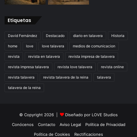
Etiquetas
David Fernández
Destacado
diario en talavera
Historia
home
love
love talavera
medios de comunicacion
revista
revista en talavera
revista impresa de talavera
revista impresa talavera
revista love talavera
revista online
revista talavera
revista talavera de la reina
talavera
talavera de la reina
© Copyright 2026 |
Diseñado por
LOVE Studios
Conócenos
Contacto
Aviso Legal
Política de Privacidad
Política de Cookies
Rectificaciones