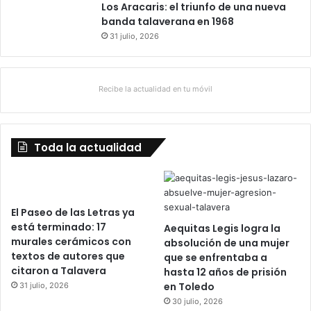
r
Los Aracaris: el triunfo de una nueva
i
banda talaverana en 1968
c
31 julio, 2026
c
i
o
n
Recibe la actualidad en tu móvil
e
s
Toda la actualidad
El Paseo de las Letras ya
está terminado: 17
Aequitas Legis logra la
murales cerámicos con
absolución de una mujer
textos de autores que
que se enfrentaba a
citaron a Talavera
hasta 12 años de prisión
en Toledo
31 julio, 2026
30 julio, 2026