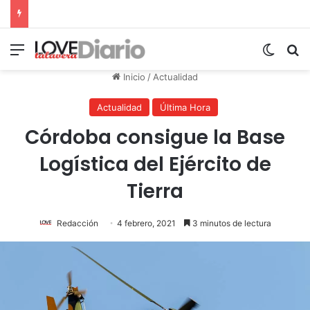
Menú
Switch
B
Inicio
/
Actualidad
Actualidad
Última Hora
Córdoba consigue la Base
Logística del Ejército de
Tierra
Redacción
4 febrero, 2021
3 minutos de lectura