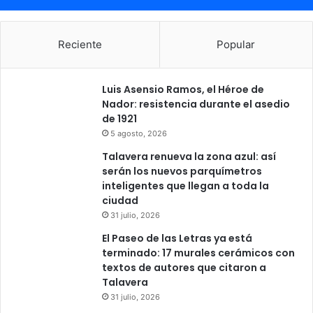
l
c
ó
i
g
a
Reciente
Popular
i
"
c
e
a
n
Luis Asensio Ramos, el Héroe de
c
Nador: resistencia durante el asedio
o
de 1921
n
5 agosto, 2026
t
r
Talavera renueva la zona azul: así
a
serán los nuevos parquímetros
d
inteligentes que llegan a toda la
e
ciudad
l
31 julio, 2026
a
El Paseo de las Letras ya está
s
terminado: 17 murales cerámicos con
r
textos de autores que citaron a
e
Talavera
s
31 julio, 2026
t