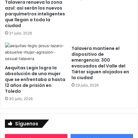
ó
Talavera renueva la zona
e
n
azul: así serán los nuevos
r
parquímetros inteligentes
p
que llegan a toda la
e
o
ciudad
c
r
u
l
31 julio, 2026
r
a
s
p
Talavera mantiene el
o
l
dispositivo de
s
a
emergencia: 300
a
evacuados del Valle del
t
Aequitas Legis logra la
s
Tiétar siguen alojados en
a
absolución de una mujer
la ciudad
i
f
que se enfrentaba a hasta
s
12 años de prisión en
o
29 julio, 2026
t
Toledo
r
e
m
30 julio, 2026
n
a
c
"
i
H
a
Síguenos
o
l
s
e
t