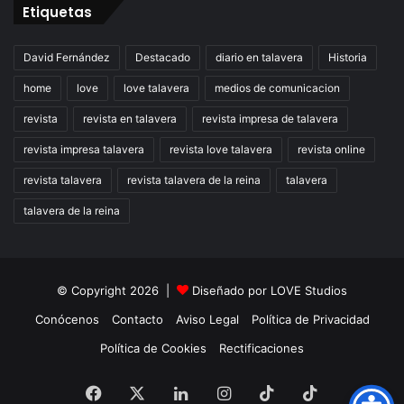
Etiquetas
David Fernández
Destacado
diario en talavera
Historia
home
love
love talavera
medios de comunicacion
revista
revista en talavera
revista impresa de talavera
revista impresa talavera
revista love talavera
revista online
revista talavera
revista talavera de la reina
talavera
talavera de la reina
© Copyright 2026 |
Diseñado por
LOVE Studios
Conócenos
Contacto
Aviso Legal
Política de Privacidad
Política de Cookies
Rectificaciones
Facebook
X
LinkedIn
Instagram
TikTok
RSS