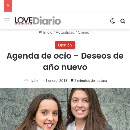
Menú
Switch
B
Inicio
/
Actualidad
/
Opinión
Opinión
Agenda de ocio – Deseos de
año nuevo
Iván
1 enero, 2018
2 minutos de lectura