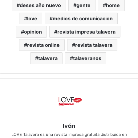
deses año nuevo
gente
home
love
medios de comunicacion
opinion
revista impresa talavera
revista online
revista talavera
talavera
talaveranos
Iván
LOVE Talavera es una revista impresa gratuita distribuida en