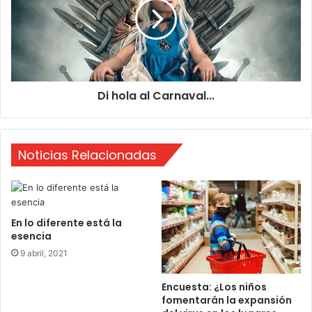
e
o
s
l
a
a
l
C
Di hola al Carnaval...
a
r
n
a
Noticias Relacionadas
v
a
l
.
.
En lo diferente está la
.
esencia
9 abril, 2021
Encuesta: ¿Los niños
fomentarán la expansión