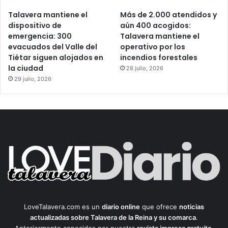
Talavera mantiene el
Más de 2.000 atendidos y
dispositivo de
aún 400 acogidos:
emergencia: 300
Talavera mantiene el
evacuados del Valle del
operativo por los
Tiétar siguen alojados en
incendios forestales
la ciudad
28 julio, 2026
29 julio, 2026
LoveTalavera.com es un
diario online
que ofrece
noticias
actualizadas sobre Talavera de la Reina y su comarca
.
Anteriormente conocidos por nuestra
revista impresa gratuita
,