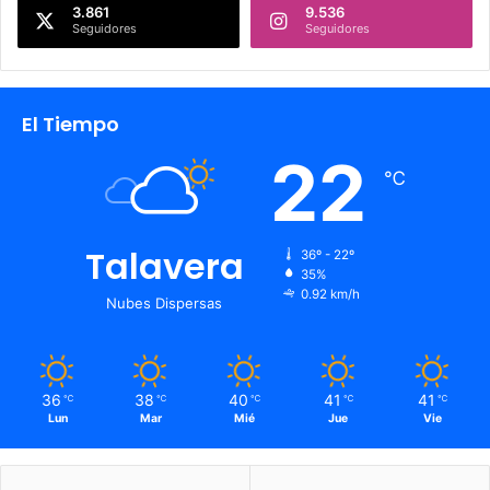
3.861
9.536
Seguidores
Seguidores
El Tiempo
22
℃
Talavera
36º - 22º
35%
0.92 km/h
Nubes Dispersas
36
38
40
41
41
℃
℃
℃
℃
℃
Lun
Mar
Mié
Jue
Vie