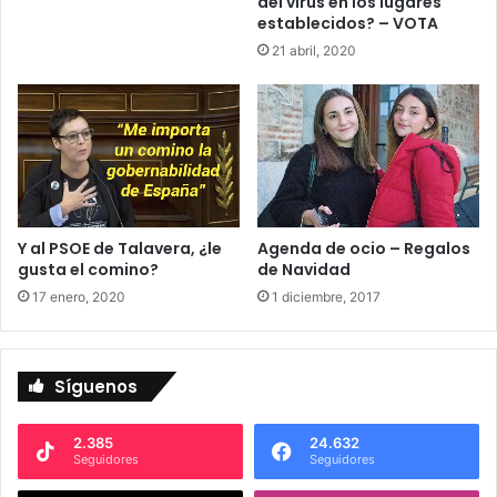
del virus en los lugares
establecidos? – VOTA
21 abril, 2020
Y al PSOE de Talavera, ¿le
Agenda de ocio – Regalos
gusta el comino?
de Navidad
17 enero, 2020
1 diciembre, 2017
Síguenos
2.385
24.632
Seguidores
Seguidores