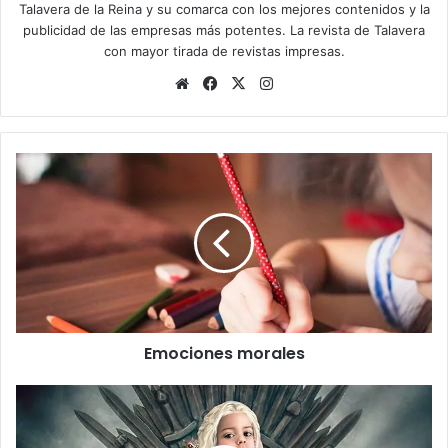
Talavera de la Reina y su comarca con los mejores contenidos y la
publicidad de las empresas más potentes. La revista de Talavera
con mayor tirada de revistas impresas.
Siti
Fa
X
Ins
o
ce
tag
we
bo
ra
b
ok
m
E
m
o
c
i
o
n
e
s
Emociones morales
m
o
r
D
a
i
l
h