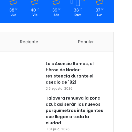
38
40
39
38
37
℃
℃
℃
℃
℃
Jue
Vie
Sáb
Dom
Lun
Reciente
Popular
Luis Asensio Ramos, el
Héroe de Nador:
resistencia durante el
asedio de 1921
5 agosto, 2026
Talavera renueva la zona
azul: así serán los nuevos
parquímetros inteligentes
que llegan a toda la
ciudad
31 julio, 2026