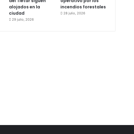
del Tiétar siguen
operativo por los
alojados en la
incendios forestales
ciudad
28 julio, 2026
29 julio, 2026