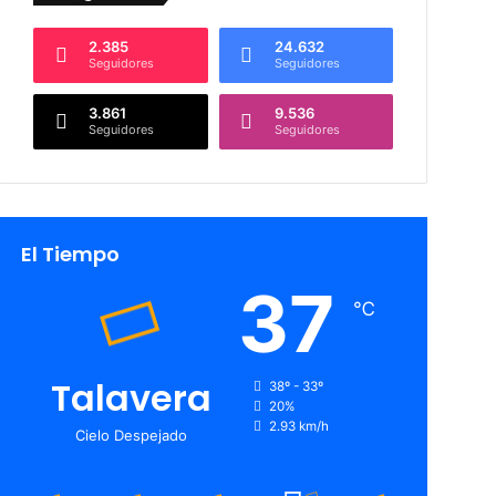
2.385
24.632
Seguidores
Seguidores
3.861
9.536
Seguidores
Seguidores
El Tiempo
37
℃
Talavera
38º - 33º
20%
2.93 km/h
Cielo Despejado