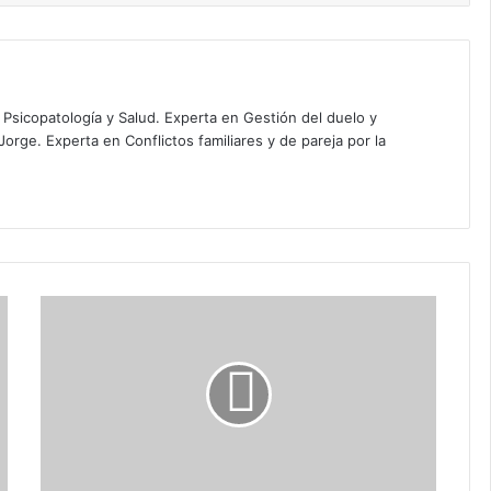
 Psicopatología y Salud. Experta en Gestión del duelo y
orge. Experta en Conflictos familiares y de pareja por la
A
g
e
n
d
a
d
e
o