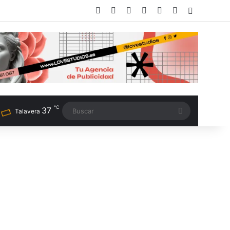
Facebook
X
LinkedIn
Instagram
TikTok
RSS
Switch sk
℃
37
Buscar
Talavera