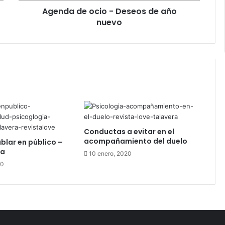
Agenda de ocio - Deseos de año
c
nuevo
i
o
-
D
e
s
e
o
s
d
e
Conductas a evitar en el
a
acompañamiento del duelo
ablar en público –
ñ
ía
10 enero, 2020
o
20
n
u
e
v
o