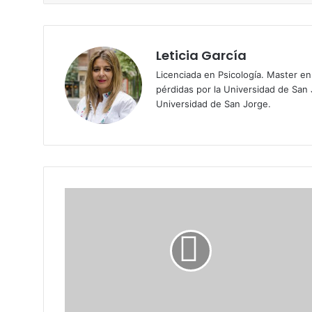
Leticia García
Licenciada en Psicología. Master en
pérdidas por la Universidad de San J
Universidad de San Jorge.
C
a
l
l
e
Q
u
e
m