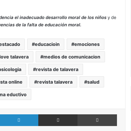
dencia el inadecuado desarrollo moral de los niños
y de
encias de la falta de educación moral.
estacado
educacioin
emociones
love talavera
medios de comunicacion
psicologia
revista de talavera
ista online
revista talavera
salud
ma eductivo
X
LinkedIn
Compartir por Email
Imprimir