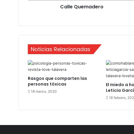
Calle Quemadero
a
d
e
r
o
Noticias Relacionadas
Rasgos que comparten las
personas tóxicas
El miedo a h
Leticia Garc
18 marzo, 2020
18 febrero, 20