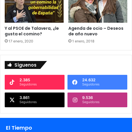
Y al PSOE de Talavera, ¿le
Agenda de ocio – Deseos
gusta el comino?
de año nuevo
17 enero, 2020
1 enero, 2018
Síguenos
2.385
24.632
Seguidores
Seguidores
3.861
9.536
Seguidores
Seguidores
El Tiempo