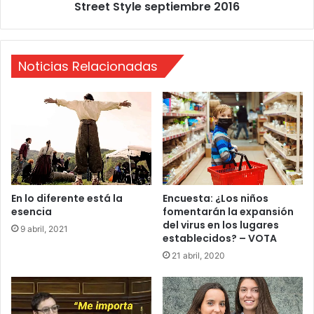
Street Style septiembre 2016
a
l
m
e
o
s
n
e
Noticias Relacionadas
a
p
l
t
2
i
0
e
1
m
6
b
r
e
2
0
En lo diferente está la
Encuesta: ¿Los niños
esencia
fomentarán la expansión
1
del virus en los lugares
6
9 abril, 2021
establecidos? – VOTA
21 abril, 2020