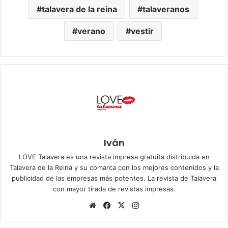
talavera de la reina
talaveranos
verano
vestir
Iván
LOVE Talavera es una revista impresa gratuita distribuida en
Talavera de la Reina y su comarca con los mejores contenidos y la
publicidad de las empresas más potentes. La revista de Talavera
con mayor tirada de revistas impresas.
Siti
Fa
X
Ins
o
ce
tag