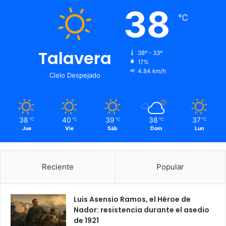
38
℃
Talavera
38º - 33º
17%
4.84 km/h
Cielo Despejado
38
40
39
38
37
℃
℃
℃
℃
℃
Jue
Vie
Sáb
Dom
Lun
Reciente
Popular
Luis Asensio Ramos, el Héroe de
Nador: resistencia durante el asedio
de 1921