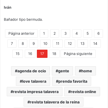
Iván
Bañador tipo bermuda.
Página anterior
1
2
3
4
5
6
7
8
9
10
11
12
13
14
15
16
17
18
Página siguiente
agenda de ocio
gente
home
love talavera
prenda favorita
revista impresa talavera
revista online
revista talavera de la reina