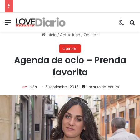
Menú
Switch
B
Inicio
/
Actualidad
/
Opinión
Opinión
Agenda de ocio – Prenda
favorita
Iván
5 septiembre, 2016
1 minuto de lectura