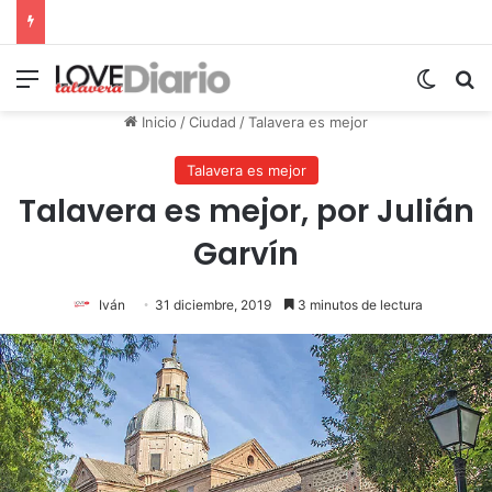
Menú
Switch
B
Inicio
/
Ciudad
/
Talavera es mejor
Talavera es mejor
Talavera es mejor, por Julián
Garvín
Iván
31 diciembre, 2019
3 minutos de lectura