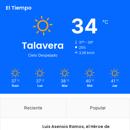
El Tiempo
34
℃
Talavera
37º - 29º
25%
3.26 km/h
Cielo Despejado
37
37
38
40
41
℃
℃
℃
℃
℃
Dom
Lun
Mar
Mié
Jue
Reciente
Popular
Luis Asensio Ramos, el Héroe de