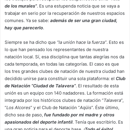
de los murales”
. Es una estupenda noticia que se vaya a
trabajar en serio por la recuperación de nuestros espacios
comunes. Ya se sabe:
además de ser una gran ciudad,
hay que parecerlo
.
Siempre se ha dicho que
“la unión hace la fuerza”
. Esto es
lo que han pensado los representantes de nuestra
natación local. Sí, esa disciplina que tantas alegrías nos da
cada temporada, en todas las categorías. El caso es que
los tres grandes clubes de natación de nuestra ciudad han
decidido unirse para constituir una sola plataforma: el
Club
de Natación “Ciudad de Talavera”
. El resultado de esta
unión es un equipo con 140 nadadores. La formación está
integrada por los históricos clubes de natación “
Talavera
”,
“
Los Alcores
” y el Club de Natación “
Aqüis
”. Éste último,
dicho sea de paso,
fue fundado por mi madre y otros
apasionados del deporte infantil
. Tenía que escribirlo. Es
una gran noticia para el deporte base.
¡Todo el éxito!