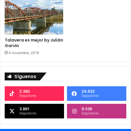
a
j
o
Talavera es mejor by Julián
Garvín
4 noviembre, 2019
Síguenos
2.385
24.632
Seguidores
Seguidores
3.861
9.536
Seguidores
Seguidores