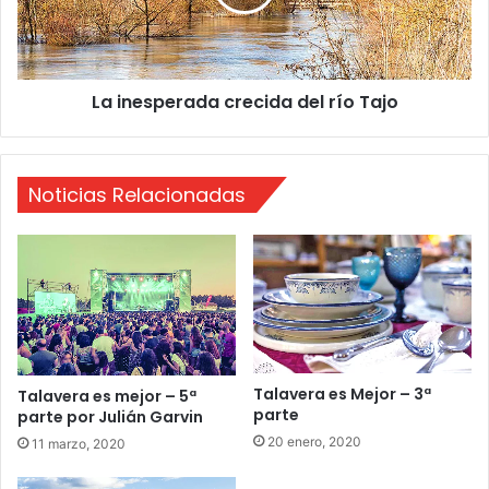
b
s
a
p
n
e
c
r
La inesperada crecida del río Tajo
a
a
e
d
n
a
e
c
Noticias Relacionadas
s
r
t
e
e
c
2
i
0
d
1
a
9
d
e
l
Talavera es Mejor – 3ª
Talavera es mejor – 5ª
r
parte
parte por Julián Garvin
í
20 enero, 2020
o
11 marzo, 2020
T