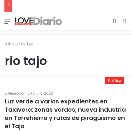
Menú
Switch
B
Inicio
/
rio tajo
rio tajo
Política
Redacción
13 julio, 2026
Luz verde a varios expedientes en
Talavera: zonas verdes, nueva industria
en Torrehierro y rutas de piragüismo en
el Tajo