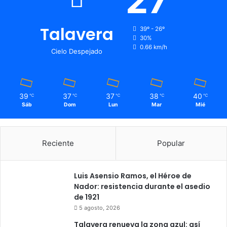
27
Talavera
39º - 26º
30%
0.66 km/h
Cielo Despejado
39
37
37
38
40
℃
℃
℃
℃
℃
Sáb
Dom
Lun
Mar
Mié
Reciente
Popular
Luis Asensio Ramos, el Héroe de
Nador: resistencia durante el asedio
de 1921
5 agosto, 2026
Talavera renueva la zona azul: así