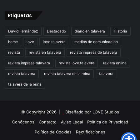
Etiquetas
David Fernández
Destacado
diario en talavera
Historia
home
love
love talavera
medios de comunicacion
revista
revista en talavera
revista impresa de talavera
revista impresa talavera
revista love talavera
revista online
revista talavera
revista talavera de la reina
talavera
talavera de la reina
© Copyright 2026 |
Diseñado por
LOVE Studios
Conócenos
Contacto
Aviso Legal
Política de Privacidad
Política de Cookies
Rectificaciones