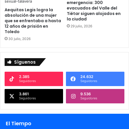
emergencia: 300
s
s
evacuados del Valle del
Aequitas Legis logra la
i
i
Tiétar siguen alojados en
absolución de una mujer
n
d
la ciudad
que se enfrentaba a hasta
u
e
12 años de prisión en
29 julio, 2026
n
n
Toledo
d
t
30 julio, 2026
a
i
c
f
i
i
o
c
Síguenos
n
a
e
n
s
n
2.385
24.632
Seguidores
Seguidores
e
u
n
e
3.861
9.536
T
v
Seguidores
Seguidores
a
o
l
s
a
s
v
í
El Tiempo
e
n