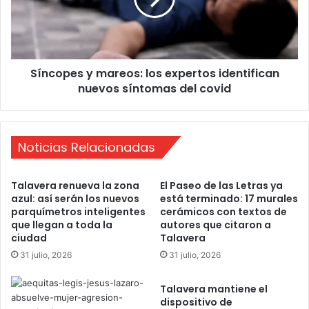
d
p
e
e
1
s
9
y
6
Síncopes y mareos: los expertos identifican
m
2
nuevos síntomas del covid
a
p
r
r
e
o
o
v
Noticias Relacionadas
s
o
:
c
l
Talavera renueva la zona
El Paseo de las Letras ya
a
o
azul: así serán los nuevos
está terminado: 17 murales
r
s
parquímetros inteligentes
cerámicos con textos de
o
e
que llegan a toda la
autores que citaron a
n
x
ciudad
Talavera
g
p
31 julio, 2026
31 julio, 2026
r
e
a
r
Talavera mantiene el
v
t
dispositivo de
e
o