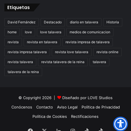
Etiquetas
David Fernández
Destacado
diario en talavera
Historia
home
love
love talavera
medios de comunicacion
revista
revista en talavera
revista impresa de talavera
revista impresa talavera
revista love talavera
revista online
revista talavera
revista talavera de la reina
talavera
talavera de la reina
© Copyright 2026 |
Diseñado por
LOVE Studios
Conócenos
Contacto
Aviso Legal
Política de Privacidad
Política de Cookies
Rectificaciones
Facebook
X
LinkedIn
Instagram
TikTok
RSS