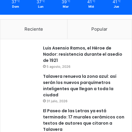
37
37
39
41
41
℃
℃
℃
℃
℃
Dom
Lun
Mar
Mié
Jue
Reciente
Popular
Luis Asensio Ramos, el Héroe de
Nador: resistencia durante el asedio
de 1921
5 agosto, 2026
Talavera renueva la zona azul: así
serán los nuevos parquímetros
inteligentes que llegan a toda la
ciudad
31 julio, 2026
El Paseo de las Letras ya está
terminado: 17 murales cerámicos con
textos de autores que citaron a
Talavera