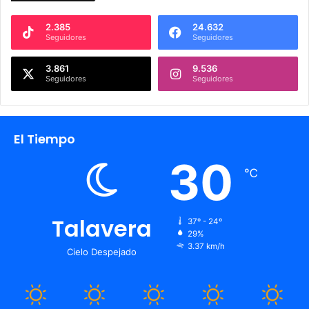
2.385
24.632
Seguidores
Seguidores
3.861
9.536
Seguidores
Seguidores
El Tiempo
30
℃
Talavera
37º - 24º
29%
3.37 km/h
Cielo Despejado