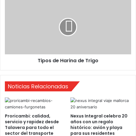
i
T
r
i
a
p
-
o
C
s
r
d
e
e
a
H
t
a
Tipos de Harina de Trigo
i
r
v
i
i
n
d
a
Noticias Relacionadas
a
d
d
e
e
T
n
r
T
i
Proricambi: calidad,
Nexus Integral celebra 20
a
g
servicio y rapidez desde
años con un regalo
l
o
Talavera para todo el
histórico: avión y playa
a
sector del transporte
para sus residentes