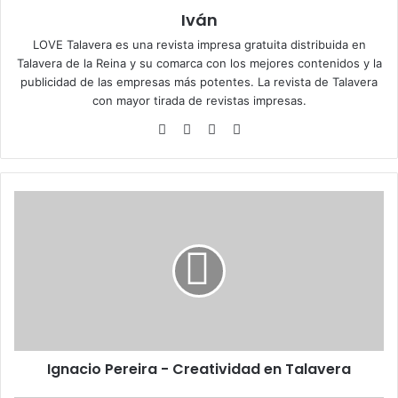
Iván
LOVE Talavera es una revista impresa gratuita distribuida en
Talavera de la Reina y su comarca con los mejores contenidos y la
publicidad de las empresas más potentes. La revista de Talavera
con mayor tirada de revistas impresas.
Siti
Fa
X
Ins
o
ce
tag
we
bo
ra
b
ok
m
I
g
n
a
c
i
o
P
e
Ignacio Pereira - Creatividad en Talavera
r
e