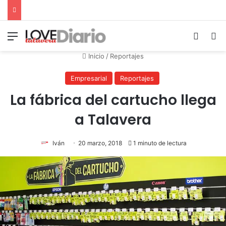
Menú
Switch
B
Inicio
/
Reportajes
Empresarial
Reportajes
La fábrica del cartucho llega
a Talavera
Iván
20 marzo, 2018
1 minuto de lectura