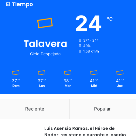
El Tiempo
24
℃
Talavera
37º - 24º
49%
1.58 km/h
Cielo Despejado
37
37
38
41
41
℃
℃
℃
℃
℃
Dom
Lun
Mar
Mié
Jue
Reciente
Popular
Luis Asensio Ramos, el Héroe de
Nador: resistencia durante el asedio