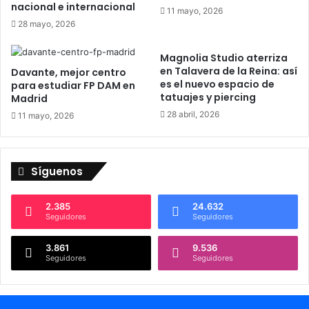
v
nacional e internacional
11 mayo, 2026
e
28 mayo, 2026
r
a
Magnolia Studio aterriza
en Talavera de la Reina: así
Davante, mejor centro
es el nuevo espacio de
para estudiar FP DAM en
tatuajes y piercing
Madrid
28 abril, 2026
11 mayo, 2026
Síguenos
2.385
24.632
Seguidores
Seguidores
3.861
9.536
Seguidores
Seguidores