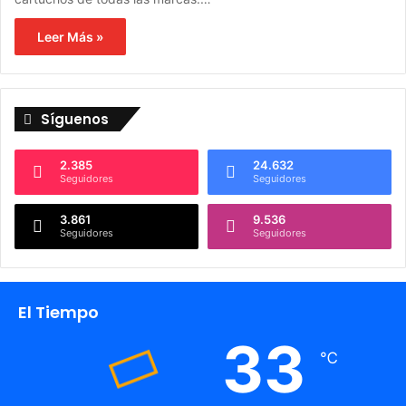
Leer Más »
Síguenos
2.385
24.632
Seguidores
Seguidores
3.861
9.536
Seguidores
Seguidores
El Tiempo
33
℃