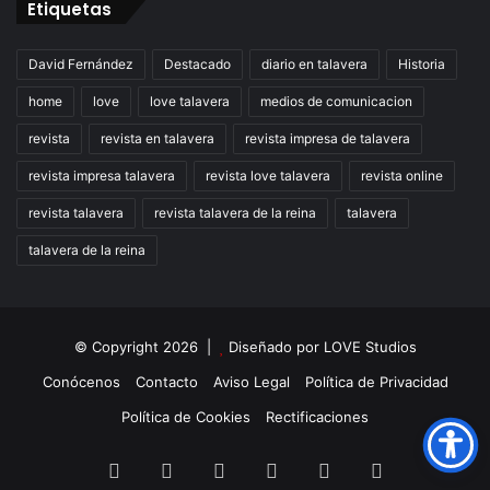
Etiquetas
David Fernández
Destacado
diario en talavera
Historia
home
love
love talavera
medios de comunicacion
revista
revista en talavera
revista impresa de talavera
revista impresa talavera
revista love talavera
revista online
revista talavera
revista talavera de la reina
talavera
talavera de la reina
© Copyright 2026 |
Diseñado por
LOVE Studios
Conócenos
Contacto
Aviso Legal
Política de Privacidad
Política de Cookies
Rectificaciones
Facebook
X
LinkedIn
Instagram
TikTok
RSS