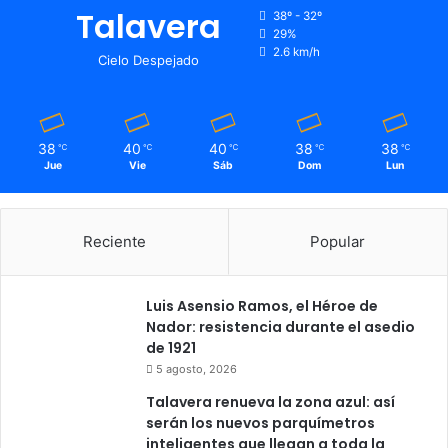
Talavera
38º - 32º
29%
2.6 km/h
Cielo Despejado
38
40
40
38
38
℃
℃
℃
℃
℃
Jue
Vie
Sáb
Dom
Lun
Reciente
Popular
Luis Asensio Ramos, el Héroe de
Nador: resistencia durante el asedio
de 1921
5 agosto, 2026
Talavera renueva la zona azul: así
serán los nuevos parquímetros
inteligentes que llegan a toda la