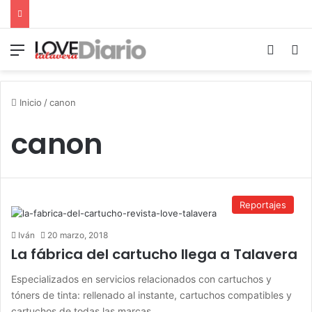
Menú
Switch
B
Inicio
/
canon
canon
Reportajes
Iván
20 marzo, 2018
La fábrica del cartucho llega a Talavera
Especializados en servicios relacionados con cartuchos y
tóners de tinta: rellenado al instante, cartuchos compatibles y
cartuchos de todas las marcas.…