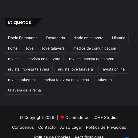
Etiquetas
David Fernández
Destacado
diario en talavera
Historia
home
love
love talavera
medios de comunicacion
revista
revista en talavera
revista impresa de talavera
revista impresa talavera
revista love talavera
revista online
revista talavera
revista talavera de la reina
talavera
talavera de la reina
© Copyright 2026 |
Diseñado por
LOVE Studios
Conócenos
Contacto
Aviso Legal
Política de Privacidad
Política de Cookies
Rectificaciones