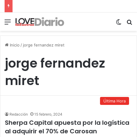
Menú
Switch
B
Inicio
/
jorge fernandez miret
jorge fernandez
miret
Última Hora
Redacción
15 febrero, 2024
Sherpa Capital apuesta por la logística
al adquirir el 70% de Carosan