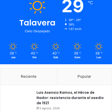
29
℃
Talavera
38º - 29º
38%
1.87 km/h
Cielo Despejado
38
40
40
38
38
℃
℃
℃
℃
℃
Jue
Vie
Sáb
Dom
Lun
Reciente
Popular
Luis Asensio Ramos, el Héroe de
Nador: resistencia durante el asedio
de 1921
5 agosto, 2026