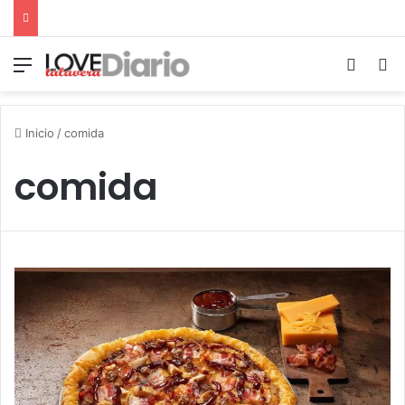
Menú
Switch
B
Inicio
/
comida
comida