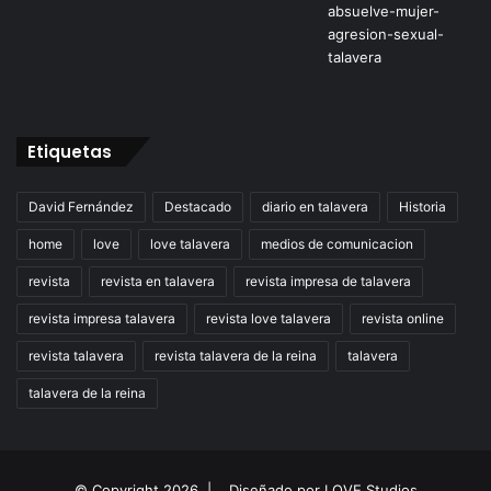
Etiquetas
David Fernández
Destacado
diario en talavera
Historia
home
love
love talavera
medios de comunicacion
revista
revista en talavera
revista impresa de talavera
revista impresa talavera
revista love talavera
revista online
revista talavera
revista talavera de la reina
talavera
talavera de la reina
© Copyright 2026 |
Diseñado por
LOVE Studios