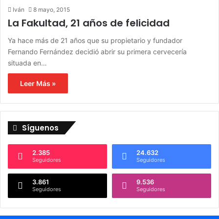
Iván
8 mayo, 2015
La Fakultad, 21 años de felicidad
Ya hace más de 21 años que su propietario y fundador
Fernando Fernández decidió abrir su primera cervecería
situada en…
Leer Más »
Síguenos
2.385
24.632
Seguidores
Seguidores
3.861
9.536
Seguidores
Seguidores