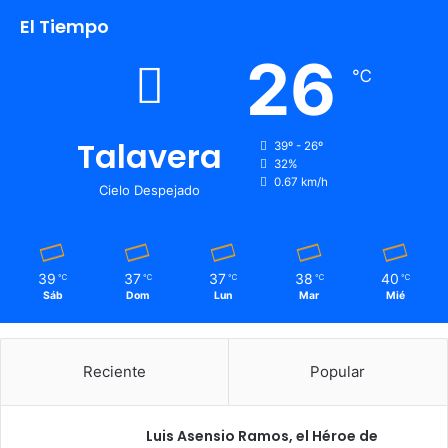
El Tiempo
26
℃
Talavera
39º - 26º
32%
0.67 km/h
Cielo Despejado
39
37
37
38
40
℃
℃
℃
℃
℃
Sáb
Dom
Lun
Mar
Mié
Reciente
Popular
Luis Asensio Ramos, el Héroe de