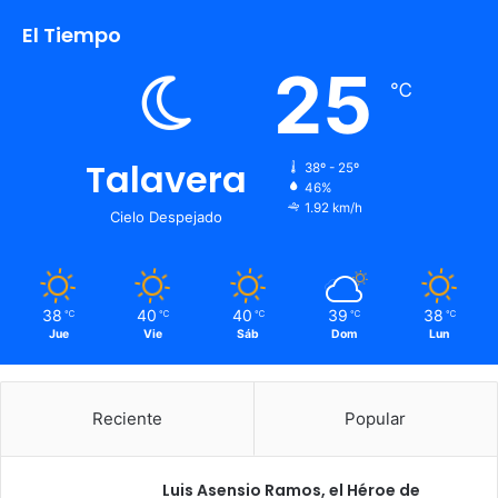
El Tiempo
25
℃
Talavera
38º - 25º
46%
1.92 km/h
Cielo Despejado
38
40
40
39
38
℃
℃
℃
℃
℃
Jue
Vie
Sáb
Dom
Lun
Reciente
Popular
Luis Asensio Ramos, el Héroe de