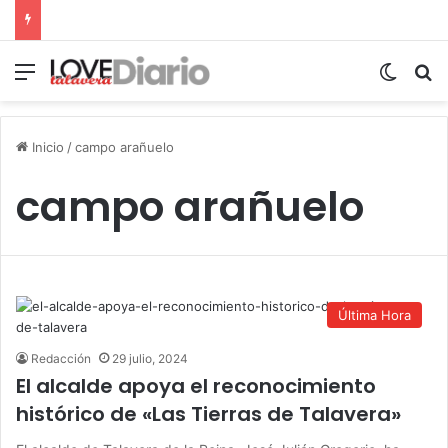
Menú
Switch
B
Inicio
/
campo arañuelo
campo arañuelo
Última Hora
Redacción
29 julio, 2024
El alcalde apoya el reconocimiento
histórico de «Las Tierras de Talavera»